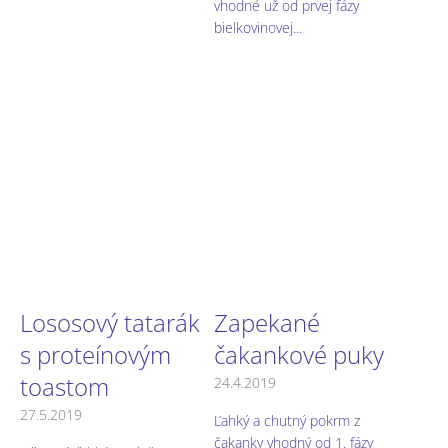
vhodné už od prvej fázy
bielkovinovej...
Lososový tatarák
Zapekané
s proteínovým
čakankové puky
toastom
24.4.2019
27.5.2019
Ľahký a chutný pokrm z
čakanky vhodný od 1. fázy