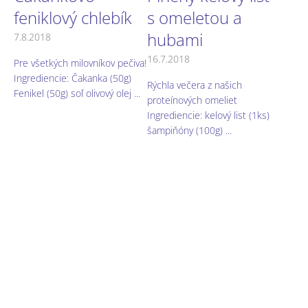
feniklový chlebík
s omeletou a
hubami
7.8.2018
16.7.2018
Pre všetkých milovníkov pečiva!
Ingrediencie: Čakanka (50g)
Rýchla večera z našich
Fenikel (50g) soľ olivový olej ...
proteínových omeliet
Ingrediencie: kelový list (1ks)
šampiňóny (100g) ...