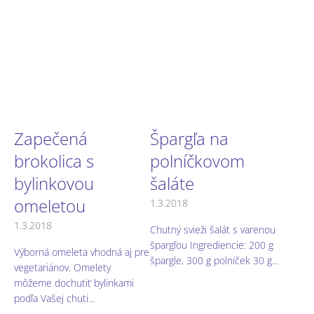
Zapečená
Špargľa na
brokolica s
polníčkovom
bylinkovou
šaláte
omeletou
1.3.2018
1.3.2018
Chutný svieži šalát s varenou
špargľou Ingrediencie: 200 g
Výborná omeleta vhodná aj pre
špargle, 300 g polníček 30 g...
vegetariánov. Omelety
môžeme dochutiť bylinkami
podľa Vašej chuti...