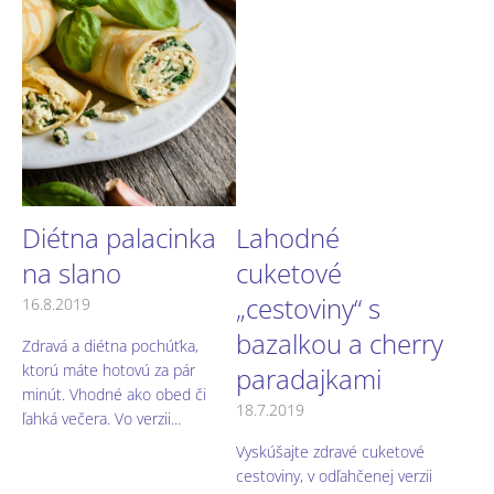
s
č
l
á
n
k
o
v
Diétna palacinka
Lahodné
na slano
cuketové
„cestoviny“ s
16.8.2019
bazalkou a cherry
Zdravá a diétna pochúťka,
ktorú máte hotovú za pár
paradajkami
minút. Vhodné ako obed či
18.7.2019
ľahká večera. Vo verzii...
Vyskúšajte zdravé cuketové
cestoviny, v odľahčenej verzii