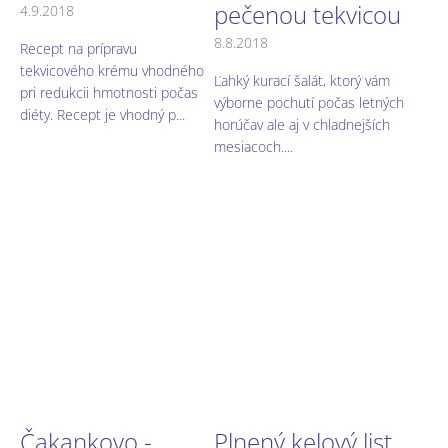
pečenou tekvicou
4.9.2018
8.8.2018
Recept na prípravu
tekvicového krému vhodného
Ľahký kurací šalát, ktorý vám
pri redukcii hmotnosti počas
výborne pochutí počas letných
diéty. Recept je vhodný p...
horúčav ale aj v chladnejších
mesiacoch....
Čakankovo -
Plnený kelový list