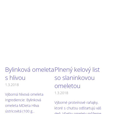
Bylinková omeleta
Plnený kelový list
s hlivou
so slaninkovou
omeletou
1.3.2018
1.3.2018
Výborná hlivová omeleta
Ingrediencie: Bylinková
Výborné proteínové raňajky,
omeleta MDieta Hliva
ktoré s chuťou odštartujú váš
ústricovitá (100 g...
deň. Všetky omelety môžeme