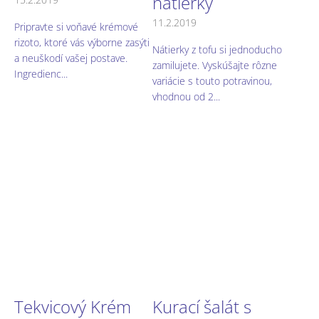
nátierky
11.2.2019
Pripravte si voňavé krémové
rizoto, ktoré vás výborne zasýti
Nátierky z tofu si jednoducho
a neuškodí vašej postave.
zamilujete. Vyskúšajte rôzne
Ingredienc...
variácie s touto potravinou,
vhodnou od 2...
Tekvicový Krém
Kurací šalát s