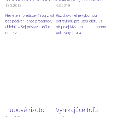
18.3.2019
4.3.2019
Neviete si predstaviť svoj život
Ružičkový kel je výbornou
bez pečiva? Tento proteínový
potravinou pre vašu diétu už
chlebík vašej postave určite
od prvej fázy. Obsahuje mnoho
neublíži ...
potrebných vita...
Hubové rizoto
Vynikajúce tofu
15.2.2019