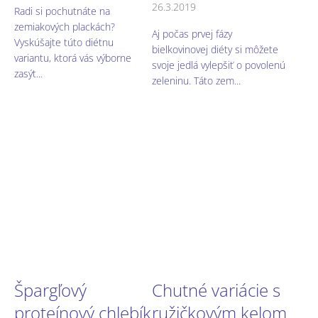
26.3.2019
Radi si pochutnáte na
zemiakových plackách?
Aj počas prvej fázy
Vyskúšajte túto diétnu
bielkovinovej diéty si môžete
variantu, ktorá vás výborne
svoje jedlá vylepšiť o povolenú
zasýt...
zeleninu. Táto zem...
Špargľový
Chutné variácie s
proteínový chlebík
ružičkovým kelom