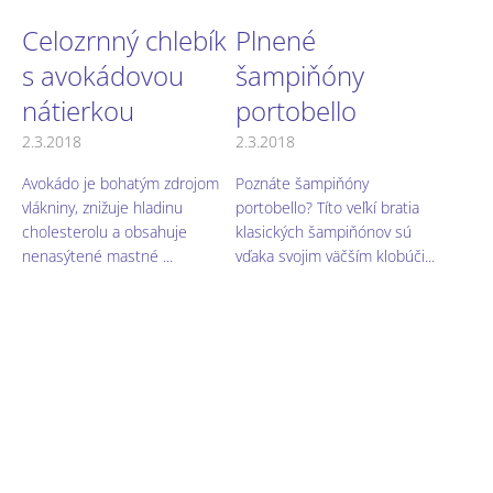
Celozrnný chlebík
Plnené
s avokádovou
šampiňóny
nátierkou
portobello
2.3.2018
2.3.2018
Avokádo je bohatým zdrojom
Poznáte šampiňóny
vlákniny, znižuje hladinu
portobello? Títo veľkí bratia
cholesterolu a obsahuje
klasických šampiňónov sú
nenasýtené mastné ...
vďaka svojim väčším klobúči...