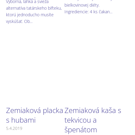
Výborná, ľahká a svieža
bielkovinovej diéty.
alternatíva tatárskeho bifteku,
Ingrediencie: 4 ks čakan...
ktorú jednoducho musíte
vyskúšať. Ob...
Zemiaková placka
Zemiaková kaša s
s hubami
tekvicou a
špenátom
5.4.2019