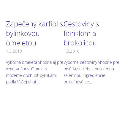
Zapečený karfiol s
Cestoviny s
bylinkovou
feniklom a
omeletou
brokolicou
1.3.2018
1.3.2018
Výborná omeleta vhodná aj pre
Výborné cestoviny vhodné pre
vegetariánov. Omelety
prvú fázu diéty s povolenou
môžeme dochutiť bylinkami
zeleninou Ingrediencie:
podľa Vašej chuti...
proteínové ce...