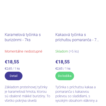
Karamelová tyčinka s
Kakaová tyčinka s
burizónmi - 7ks
príchuťou pomaranča - 7
KS
Momentálne nedostupné
Skladom
(>5 ks)
€18,55
€18,55
Jednotková
Jednotková
€2,65 / 1 ks
€2,65 / 1 ks
cena:
cena:
Detail
Do košíka
Základom proteínovej tyčinky
Tyčinka s príchuťou kakaa a
je karamelová hmota, ktorou
pomaranča s kakaovou
sú obalené mäkké burizóny. To
polevou so sladidlami, s
všetko pokrýva skvelá
vysokým obsahom vlákniny a
čokoládová poleva.Je vhodná
nízkym obsahom cukrov.