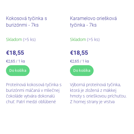
Kokosová tyčinka s
Karamelovo oriešková
burizónmi - 7ks
tyčinka - 7ks
Skladom
(>5 ks)
Skladom
(>5 ks)
€18,55
€18,55
Jednotková
Jednotková
€2,65 / 1 ks
€2,65 / 1 ks
cena:
cena:
Do košíka
Do košíka
Proteínová kokosová tyčinka s
Výborná proteínová tyčinka,
burizónmi máčaná v mliečnej
ktorá je zložená z mäkkej
čokoláde vytvára dokonalú
hmoty s orieškovou príchuťou.
chuť. Patrí medzi obľúbené
Z hornej strany je vrstva
doplnky ketogénnej diéty.Je
orieškov a karamelu,
vhodná od 1. fázy
celoplošne je máčaná v
bielkovinovej...
mliečnej čokoláde.Je...