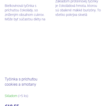
Základom proteínovej tyčinky
Bielkovinová tyčinka s
je čokoládová hmota, ktorou
príchuťou čokolády, so
sú obalené mäkké burizóny. To
zníženým obsahom cukrov.
všetko pokrýva skvelá
Môže byť súčasťou diéty na
čokoládová poleva. Je vhodná
regulovanie telesnej
od 1. fázy bielkovinovej diéty.
hmotnosti.
Tyčinka s príchuťou
cookies a smotany
Skladom
(>5 ks)