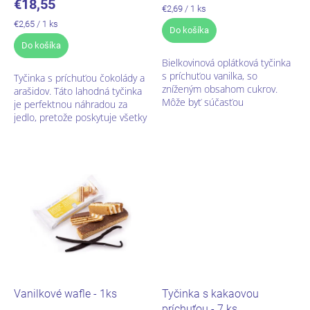
€18,55
Jednotková
€2,69 / 1 ks
cena:
Jednotková
€2,65 / 1 ks
Do košíka
cena:
Do košíka
Bielkovinová oplátková tyčinka
s príchuťou vanilka, so
Tyčinka s príchuťou čokolády a
zníženým obsahom cukrov.
arašidov. Táto lahodná tyčinka
Môže byť súčasťou
je perfektnou náhradou za
bielkovinovej diéty na
jedlo, pretože poskytuje všetky
regulovanie telesnej
potrebné minerály a vitamíny.
hmotnosti.
Jej vysoký obsah bielkovín...
Vanilkové wafle - 1ks
Tyčinka s kakaovou
príchuťou - 7 ks