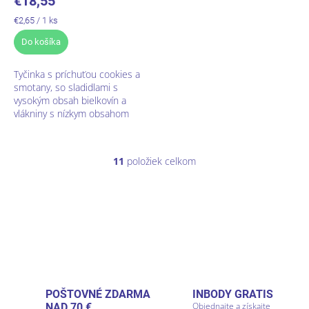
€18,55
Jednotková
€2,65 / 1 ks
cena:
Do košíka
Tyčinka s príchuťou cookies a
smotany, so sladidlami s
vysokým obsah bielkovín a
vlákniny s nízkym obsahom
cukru.
11
položiek celkom
O
v
l
á
d
a
c
i
e
p
POŠTOVNÉ ZDARMA
INBODY GRATIS
r
Objednajte a získajte
NAD 70 €