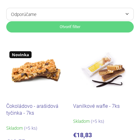
R
a
Odporúčame
d
Najlacnejšie
e
Otvoriť filter
n
Najdrahšie
i
V
e
ý
Najpredávanejšie
p
p
Novinka
r
i
Abecedne
o
s
d
p
u
r
k
o
t
d
o
u
Čokoládovo - arašidová
Vanilkové wafle - 7ks
v
k
tyčinka - 7ks
t
Skladom
(>5 ks)
o
Skladom
(>5 ks)
v
€18,83