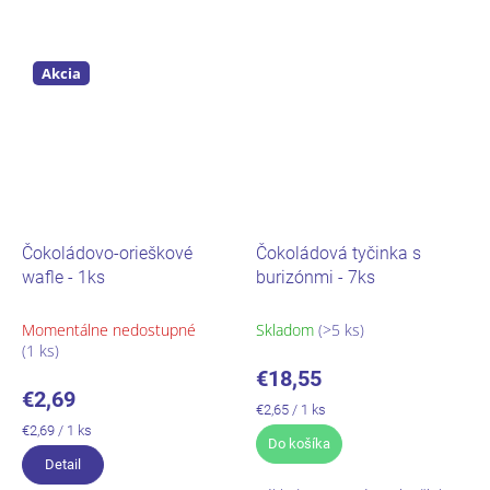
od 1. fázy bielkovinovej diéty.
Akcia
Čokoládovo-orieškové
Čokoládová tyčinka s
wafle - 1ks
burizónmi - 7ks
Momentálne nedostupné
Skladom
(>5 ks)
(1 ks)
€18,55
€2,69
Jednotková
€2,65 / 1 ks
cena:
Jednotková
€2,69 / 1 ks
Do košíka
cena:
Detail