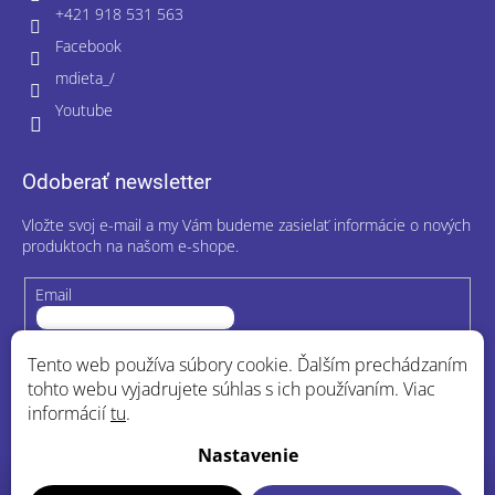
+421 918 531 563
Facebook
mdieta_/
Youtube
Odoberať newsletter
Vložte svoj e-mail a my Vám budeme zasielať informácie o nových
produktoch na našom e-shope.
Email
Vložením e-mailu súhlasíte s
podmienkami ochrany osobných
Tento web používa súbory cookie. Ďalším prechádzaním
údajov
tohto webu vyjadrujete súhlas s ich používaním. Viac
informácií
tu
.
Prihlásiť sa
Nastavenie