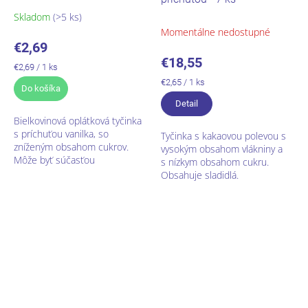
Skladom
(>5 ks)
Momentálne nedostupné
€2,69
€18,55
Jednotková
€2,69 / 1 ks
cena:
Jednotková
€2,65 / 1 ks
Do košíka
cena:
Detail
Bielkovinová oplátková tyčinka
s príchuťou vanilka, so
Tyčinka s kakaovou polevou s
zníženým obsahom cukrov.
vysokým obsahom vlákniny a
Môže byť súčasťou
s nízkym obsahom cukru.
bielkovinovej diéty na
Obsahuje sladidlá.
regulovanie telesnej
hmotnosti.