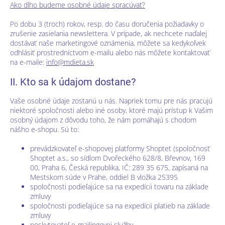
Ako dlho budeme osobné údaje spracúvať?
Po dobu 3 (troch) rokov, resp. do času doručenia požiadavky o
zrušenie zasielania newslettera. V prípade, ak nechcete naďalej
dostávať naše marketingové oznámenia, môžete sa kedykoľvek
odhlásiť prostredníctvom e-mailu alebo nás môžete kontaktovať
na e-maile:
info@mdieta.sk
II. Kto sa k údajom dostane?
Vaše osobné údaje zostanú u nás. Napriek tomu pre nás pracujú
niektoré spoločnosti alebo iné osoby, ktoré majú prístup k Vašim
osobný údajom z dôvodu toho, že nám pomáhajú s chodom
nášho e-shopu. Sú to:
prevádzkovateľ e-shopovej platformy Shoptet (spoločnosť
Shoptet a.s., so sídlom Dvořeckého 628/8, Břevnov, 169
00, Praha 6, Česká republika, IČ: 289 35 675, zapísaná na
Mestskom súde v Prahe, oddiel B vložka 25395
spoločnosti podieľajúce sa na expedícii tovaru na základe
zmluvy
spoločnosti podieľajúce sa na expedícii platieb na základe
zmluvy
poskytovateľ e-mailingovej služby