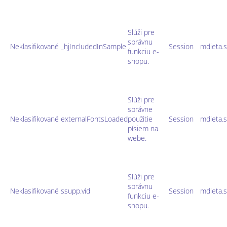
Slúži pre
správnu
Neklasifikované
_hjIncludedInSample
Session
mdieta.
funkciu e-
shopu.
Slúži pre
správne
Neklasifikované
externalFontsLoaded
použitie
Session
mdieta.
písiem na
webe.
Slúži pre
správnu
Neklasifikované
ssupp.vid
Session
mdieta.
funkciu e-
shopu.