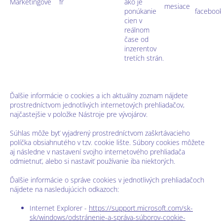
Marketingové
fr
ako je
mesiace
ponúkanie
faceboo
cien v
reálnom
čase od
inzerentov
tretích strán.
Ďalšie informácie o cookies a ich aktuálny zoznam nájdete
prostredníctvom jednotlivých internetových prehliadačov,
najčastejšie v položke Nástroje pre vývojárov.
Súhlas môže byť vyjadrený prostredníctvom zaškrtávacieho
políčka obsiahnutého v tzv. cookie lište. Súbory cookies môžete
aj následne v nastavení svojho internetového prehliadača
odmietnuť, alebo si nastaviť používanie iba niektorých.
Ďalšie informácie o správe cookies v jednotlivých prehliadačoch
nájdete na nasledujúcich odkazoch:
Internet Explorer -
https://support.microsoft.com/sk-
sk/windows/odstránenie-a-správa-súborov-cookie-