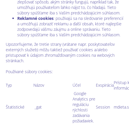
zlepšovať spôsob, akým stránky fungujú, napríklad tak, že
umožňujú používateľom ľahko nájsť to, čo hľadajú. Tieto
súbory spúšťame iba s Vaším predchádzajúcim súhlasom.
Reklamné cookies
: používajú sa na sledovanie preferencií
a umožňujú zobraziť reklamu a ďalší obsah, ktoré najlepšie
zodpovedajú vášmu záujmu a online správaniu. Tieto
súbory spúšťame iba s Vaším predchádzajúcim súhlasom.
Upozorňujeme, že tretie strany (vrátane napr. poskytovateľov
externých služieb) môžu taktiež používať cookies a/alebo
pristupovať k údajom zhromažďovaným cookies na webových
stránkach.
Používané súbory cookies:
Prístup 
Typ
Názov
Účel
Exspirácia
informá
Google
Analytics pre
reguláciu
Štatistické
_gat
Session
mdieta.
rýchlosti
zadávania
požiadaviek.