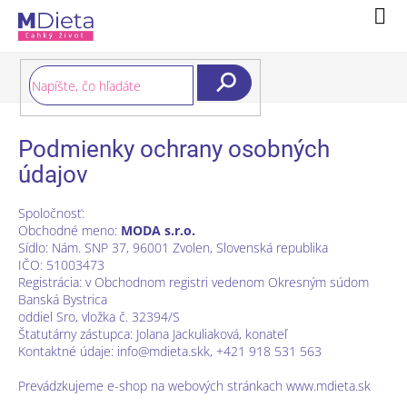
Prejsť
Nák
na
koší
obsah
Hľadať
Podmienky ochrany osobných
údajov
Spoločnosť:
Obchodné meno:
MODA s.r.o.
Sídlo: Nám. SNP 37, 96001 Zvolen, Slovenská republika
IČO: 51003473
Registrácia: v Obchodnom registri vedenom Okresným súdom
Banská Bystrica
oddiel Sro, vložka č. 32394/S
Štatutárny zástupca: Jolana Jackuliaková, konateľ
Kontaktné údaje: info@mdieta.skk, +421 918 531 563
Prevádzkujeme e-shop na webových stránkach www.mdieta.sk