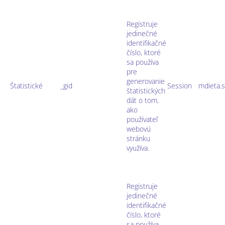
Registruje
jedinečné
identifikačné
číslo, ktoré
sa používa
pre
generovanie
Štatistické
_gid
Session
mdieta.
štatistických
dát o tom,
ako
používateľ
webovú
stránku
využíva.
Registruje
jedinečné
identifikačné
číslo, ktoré
sa používa