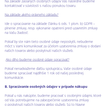
Na základe zaslaných osobných údajov Vás následne budeme
kontaktovať v súvislosti s našou ponukou tovaru.
Na základe akého právneho základu?
Ide o spracúvanie na základe článku 6 ods. 1 písm. b) GDPR –
plnenie zmluvy, resp. vykonanie opatrení pred uzavretím zmluvy
na Vašu žiadosť.
Pokiaľ by ste nám tieto osobné údaje neposkytli, nebudeme
môcť s Vami komunikovať za účelom uzatvorenia zmluvy o dodaní
našich tovarov alebo poskytnutí našich služieb.
Ako dlho budeme osobné údaje spracúvať?
Pokiaľ nenadviažeme ďalšiu spoluprácu, Vaše osobné údaje
budeme spracúvať najdlhšie 1 rok od našej poslednej
komunikácie.
B. Spracúvanie osobných údajov v prípade nákupu
Pokiaľ u nás nakúpite, budeme pracovať s osobnými údajmi, ktoré
od Vás potrebujeme na zabezpečenie uzatvorenia zmluvy
o poskytnutí našich tovarov alebo služieb. Sú to hlavne