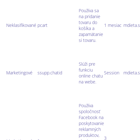
Používa sa
na pridanie
tovaru do
Neklasifikované
pcart
1 mesiac
mdieta.
košíka a
zapamätanie
si tovaru.
Slúži pre
funkciu
Marketingové
ssupp.chatid
Session
mdieta.
online chatu
na webe.
Používa
spoločnosť
Facebook na
poskytovanie
reklamných
produktov,
3