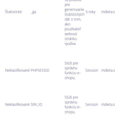
pre
generovanie
Štatistické
_ga
3 roky
mdieta.
štatistických
dát o tom,
ako
používateľ
webovú
stránku
využíva.
Slúži pre
správnu
Neklasifikované
PHPSESSID
Session
mdieta.
funkciu e-
shopu.
Slúži pre
správnu
Neklasifikované
SRV_ID
Session
mdieta.
funkciu e-
shopu.