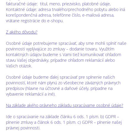
fakturačné údaje: titul, meno, priezvisko, platobné údaje,
Kontaktné údaje: adresa trvalého/prechodného pobytu alebo iná
korešpondenčná adresa, telefónne číslo, e-mailová adresa,
vrátane registrácie do e-shopu.
Z akého dôvodu?
Osobné údaje potrebujeme spracúvať, aby sme mohli splniť naše
povinnosti vyplývajúce zo zmluvy – dodanie tovaru. Využitím
kontaktných údajov budeme s Vami tiež komunikovať ohľadom
stavu Vašej objednávky, prípadne ohľadom reklamácií alebo
Vašich otázok.
Osobné údaje budeme ďalej spracúvať pre splnenie našich
povinností, ktoré nám plynú zo všeobecne záväzných právnych
predpisov (hlavne na účtovné a daňové účely, prípadne na
vybavenie reklamácií a iné).
Na základe akého právneho základu spracúvame osobné údaje?
Ide o spracúvanie na základe článku 6 ods. 1 písm. b) GDPR –
plnenie zmluvy a článok 6 ods. 1 písm. c) GDPR – plnenie našej
právnej povinnosti.