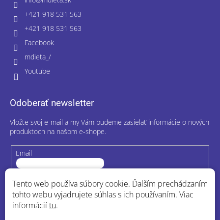
+421 918 531 563
+421 918 531 563
Facebook
mdieta_/
Youtube
Odoberať newsletter
Vložte svoj e-mail a my Vám budeme zasielať informácie o nových
produktoch na našom e-shope.
Email
Vložením e-mailu súhlasíte s
podmienkami ochrany osobných
Tento web používa súbory cookie. Ďalším prechádzaním
údajov
tohto webu vyjadrujete súhlas s ich používaním. Viac
informácií
tu
.
Prihlásiť sa