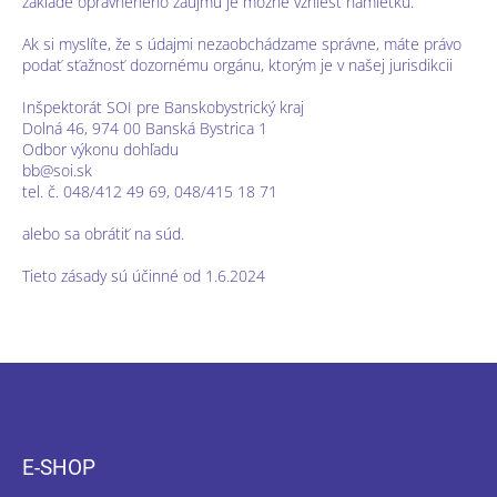
základe oprávneného záujmu je možné vzniesť námietku.
Ak si myslíte, že s údajmi nezaobchádzame správne, máte právo
podať sťažnosť dozornému orgánu, ktorým je v našej jurisdikcii
Inšpektorát SOI pre Banskobystrický kraj
Dolná 46, 974 00 Banská Bystrica 1
Odbor výkonu dohľadu
bb@soi.sk
tel. č. 048/412 49 69, 048/415 18 71
alebo sa obrátiť na súd.
Tieto zásady sú účinné od 1.6.2024
Z
á
p
ä
E-SHOP
t
i