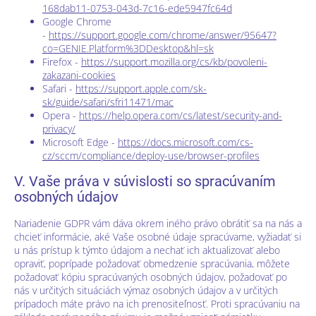
168dab11-0753-043d-7c16-ede5947fc64d
Google Chrome
-
https://support.google.com/chrome/answer/95647?
co=GENIE.Platform%3DDesktop&hl=sk
Firefox -
https://support.mozilla.org/cs/kb/povoleni-
zakazani-cookies
Safari -
https://support.apple.com/sk-
sk/guide/safari/sfri11471/mac
Opera -
https://help.opera.com/cs/latest/security-and-
privacy/
Microsoft Edge -
https://docs.microsoft.com/cs-
cz/sccm/compliance/deploy-use/browser-profiles
V. Vaše práva v súvislosti so spracúvaním
osobných údajov
Nariadenie GDPR vám dáva okrem iného právo obrátiť sa na nás a
chcieť informácie, aké Vaše osobné údaje spracúvame, vyžiadať si
u nás prístup k týmto údajom a nechať ich aktualizovať alebo
opraviť, poprípade požadovať obmedzenie spracúvania, môžete
požadovať kópiu spracúvaných osobných údajov, požadovať po
nás v určitých situáciách výmaz osobných údajov a v určitých
prípadoch máte právo na ich prenositeľnosť. Proti spracúvaniu na