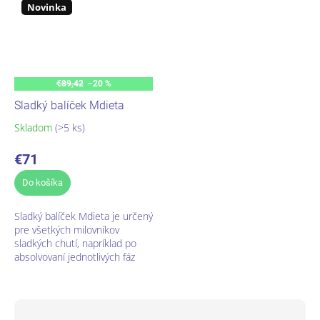
Novinka
€89,42
–20 %
Sladký balíček Mdieta
Skladom
(>5 ks)
Priemerné
hodnotenie
produktu
€71
je
5,0
Do košíka
z
5
Sladký balíček Mdieta je určený
hviezdičiek.
pre všetkých milovníkov
sladkých chutí, napríklad po
absolvovaní jednotlivých fáz
bielkovinovej diéty Mdieta, ako
doplnok k bežným jedlám....