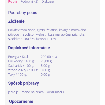
Popis
Podobné (2)
Diskusia
Podrobný popis
Zloženie
Polydextróza, voda, glycín, želatína, kolagén morského
pôvodu , regulátor kyslosti: kyselina jablčná, príchute,
sladidlo: sukralóza, farbivo: E-129.
Doplnkové informácie
Energia / Kcal:
200,00 kcal
Bielkoviny / 100 g:
20,00 g
Sacharidy / 100 g:
5,00 g
z toho cukry / 100 g:
0.00 g
Tuky / 100 g:
0,00
g
Spôsob prípravy
Jedlo je určené na priamu konzumáciu
Upozornenie