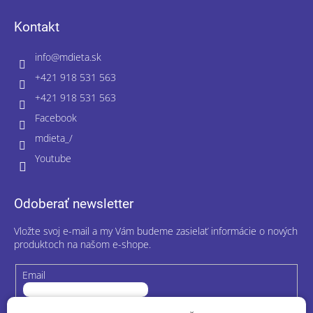
Kontakt
info
@
mdieta.sk
+421 918 531 563
+421 918 531 563
Facebook
mdieta_/
Youtube
Odoberať newsletter
Vložte svoj e-mail a my Vám budeme zasielať informácie o nových
produktoch na našom e-shope.
Email
Vložením e-mailu súhlasíte s
podmienkami ochrany osobných