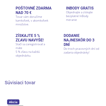
POŠTOVNÉ ZDARMA
INBODY GRATIS
Objednajte a získajte
NAD 70 €
bezplatné InBody
Tovar vám doručíme
meranie
kamkoľvek, v akomkoľvek
množstve.
ZÍSKAJTE 5 %
DODANIE
ZĽAVU NAVYŠE!
NAJNESKÔR DO 3
Stačí sa zaregistrovať a
DNÍ
máte
Do troch pracovných dní od
5 % zľavu na každú
zadania objednávky!
objednávku.
Súvisiaci tovar
Akcia