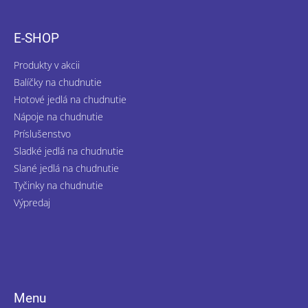
p
ä
E-SHOP
t
i
Produkty v akcii
e
Balíčky na chudnutie
Hotové jedlá na chudnutie
Nápoje na chudnutie
Príslušenstvo
Sladké jedlá na chudnutie
Slané jedlá na chudnutie
Tyčinky na chudnutie
Výpredaj
Menu