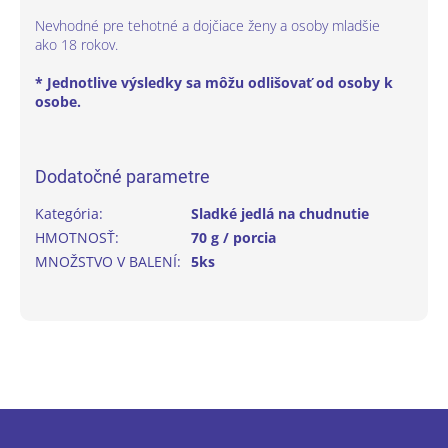
Nevhodné pre tehotné a dojčiace ženy a osoby mladšie
ako 18 rokov.
* Jednotlive výsledky sa môžu odlišovať od osoby k
osobe.
Dodatočné parametre
Kategória
:
Sladké jedlá na chudnutie
HMOTNOSŤ
:
70 g / porcia
MNOŽSTVO V BALENÍ
:
5ks
Z
á