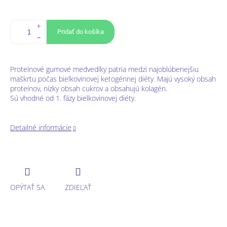
Pridať do košíka
Proteínové gumové medvedíky patria medzi najoblúbenejšiu
maškrtu počas bielkovinovej ketogénnej diéty. Majú vysoký obsah
proteínov, nízky obsah cukrov a obsahujú kolagén.
Sú vhodné od 1. fázy bielkovinovej diéty.
Detailné informácie
OPÝTAŤ SA
ZDIEĽAŤ