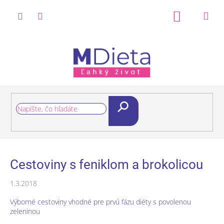
Prejsť
na
Nákupný
obsah
košík
Hľadať
Cestoviny s feniklom a brokolicou
1.3.2018
Výborné cestoviny vhodné pre prvú fázu diéty s povolenou
zeleninou