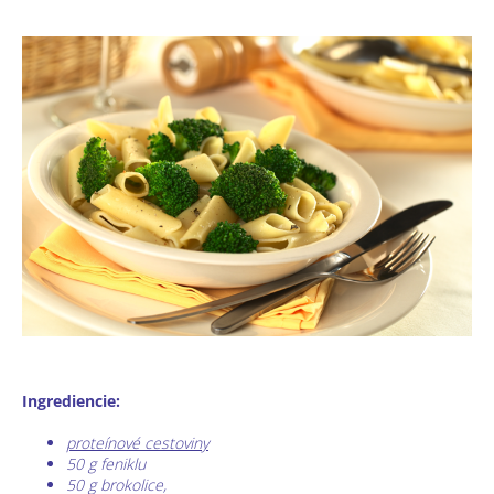
Ingrediencie:
proteínové cestoviny
50 g feniklu
50 g brokolice,