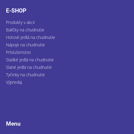
ä
E-SHOP
t
i
Produkty v akcii
e
Balíčky na chudnutie
Hotové jedlá na chudnutie
Nápoje na chudnutie
Príslušenstvo
Sladké jedlá na chudnutie
Slané jedlá na chudnutie
Tyčinky na chudnutie
Výpredaj
Menu