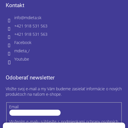
Kontakt
info
@
mdieta.sk
+421 918 531 563
+421 918 531 563
Facebook
mdieta_/
Youtube
Odoberať newsletter
Vložte svoj e-mail a my Vám budeme zasielať informácie o nových
produktoch na našom e-shope.
Email
Vložením e-mailu súhlasíte s
podmienkami ochrany osobných
údajov