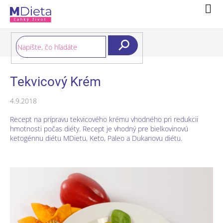
Prejsť
Nák
na
koší
obsah
Hľadať
Tekvicový Krém
4.9.2018
Recept na prípravu tekvicového krému vhodného pri redukcii
hmotnosti počas diéty. Recept je vhodný pre bielkovinovú
ketogénnu diétu MDietu, Keto, Paleo a Dukanovu diétu.