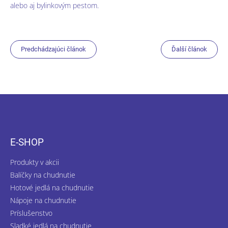
alebo aj bylinkovým pestom.
Predchádzajúci článok
Ďalší článok
Z
á
p
ä
E-SHOP
t
i
Produkty v akcii
e
Balíčky na chudnutie
Hotové jedlá na chudnutie
Nápoje na chudnutie
Príslušenstvo
Sladké jedlá na chudnutie