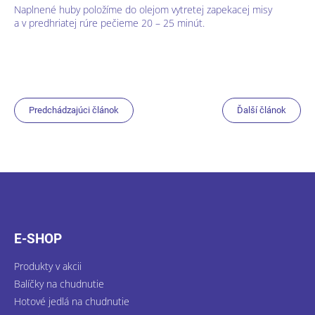
Naplnené huby položíme do olejom vytretej zapekacej misy
a v predhriatej rúre pečieme 20 – 25 minút.
Predchádzajúci článok
Ďalší článok
Z
á
p
ä
E-SHOP
t
i
Produkty v akcii
e
Balíčky na chudnutie
Hotové jedlá na chudnutie