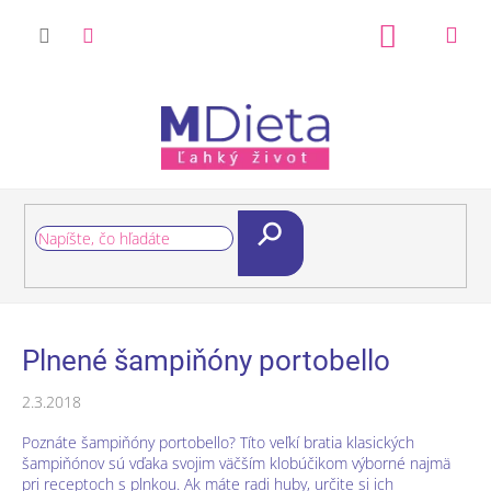
Prejsť
na
Nákupný
obsah
košík
Hľadať
Plnené šampiňóny portobello
2.3.2018
Poznáte šampiňóny portobello? Títo veľkí bratia klasických
šampiňónov sú vďaka svojim väčším klobúčikom výborné najmä
pri receptoch s plnkou. Ak máte radi huby, určite si ich