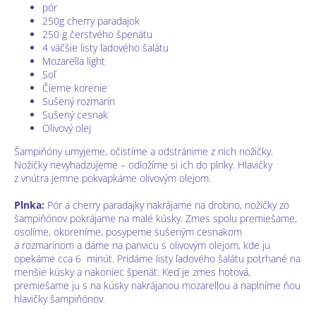
pór
250g cherry paradajok
250 g čerstvého špenátu
4 väčšie listy ľadového šalátu
Mozarella light
Soľ
Čierne korenie
Sušený rozmarín
Sušený cesnak
Olivový olej
Šampiňóny umyjeme, očistíme a odstránime z nich nožičky.
Nožičky nevyhadzujeme – odložíme si ich do plnky. Hlavičky
z vnútra jemne pokvapkáme olivovým olejom.
Plnka:
Pór a cherry paradajky nakrájame na drobno, nožičky zo
šampiňónov pokrájame na malé kúsky. Zmes spolu premiešame,
osolíme, okoreníme, posypeme sušeným cesnakom
a rozmarínom a dáme na panvicu s olivovým olejom, kde ju
opekáme cca 6 minút. Pridáme listy ľadového šalátu potrhané na
menšie kúsky a nakoniec špenát. Keď je zmes hotová,
premiešame ju s na kúsky nakrájanou mozarellou a naplníme ňou
hlavičky šampiňónov.