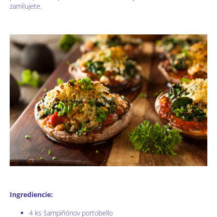
zamilujete.
Ingrediencie:
4 ks šampiňónov portobello