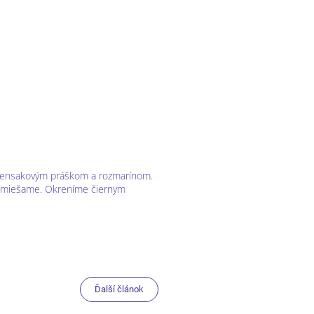
u censakovým práškom a rozmarínom.
premiešame. Okreníme čiernym
Ďalší článok