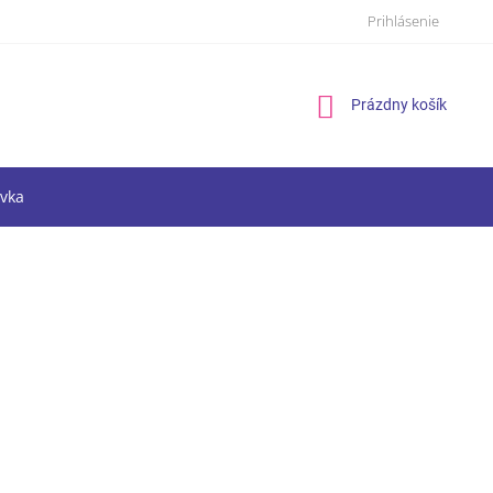
Prihlásenie
Nákupný
Prázdny košík
košík
vka