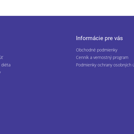
Informácie pre vás
Obchodné podmienky
úť
Cenník a vernostný program
 diéta
Podmienky ochrany osobných 
y