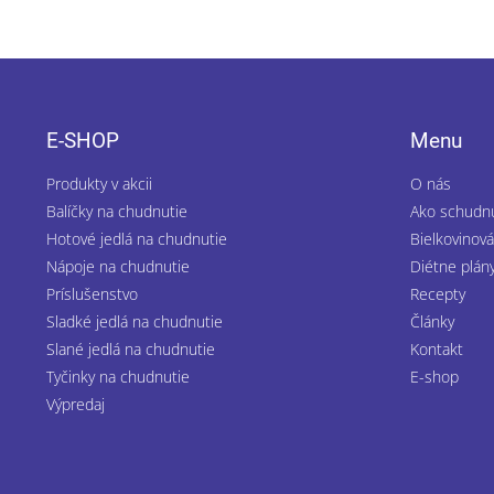
Z
á
p
E-SHOP
Menu
ä
t
Produkty v akcii
O nás
i
Balíčky na chudnutie
Ako schudn
e
Hotové jedlá na chudnutie
Bielkovinová
Nápoje na chudnutie
Diétne plán
Príslušenstvo
Recepty
Sladké jedlá na chudnutie
Články
Slané jedlá na chudnutie
Kontakt
Tyčinky na chudnutie
E-shop
Výpredaj