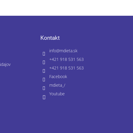
Kontakt
info
@
mdieta.sk
+421 918 531 563
údajov
+421 918 531 563
Facebook
mdieta_/
Youtube