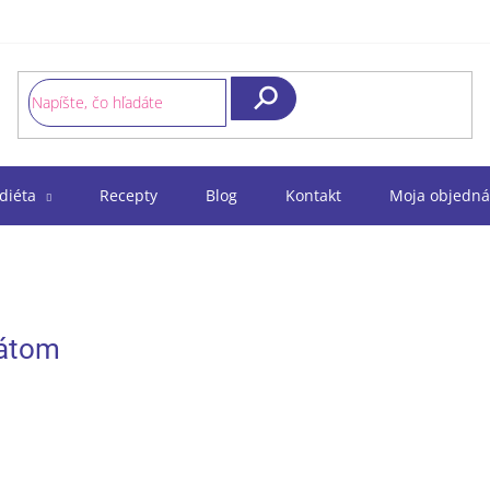
Hľadať
diéta
Recepty
Blog
Kontakt
Moja objedná
látom