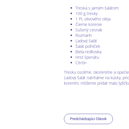
Treska s jarným šalátom
100 g tresky
1 PL olivového oleja
Čierne korenie
Sušený cesnak
Rozmarín
Ľadový šalát
Šalát poľníček
Biela reďkovka
Hrsť špenátu
Citrón
Tresku osolíme, okoreníme a opečie
Ľadový šalát natrháme na kúsky, pr
korením, môžeme pridať malú lyžičku
Predchádzajúci článok