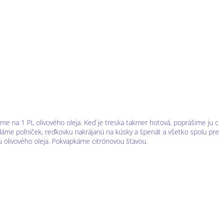
me na 1 PL olivového oleja. Keď je treska takmer hotová, poprášime j
idáme poľníček, reďkovku nakrájanú na kúsky a špenát a všetko spolu 
 olivového oleja. Pokvapkáme citrónovou šťavou.