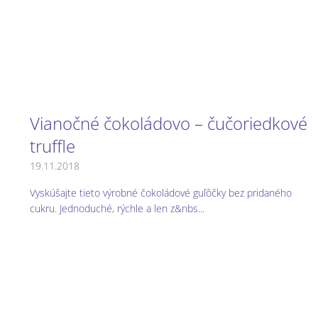
Vianočné čokoládovo – čučoriedkové
truffle
19.11.2018
Vyskúšajte tieto výrobné čokoládové guľôčky bez pridaného
cukru. Jednoduché, rýchle a len z&nbs...