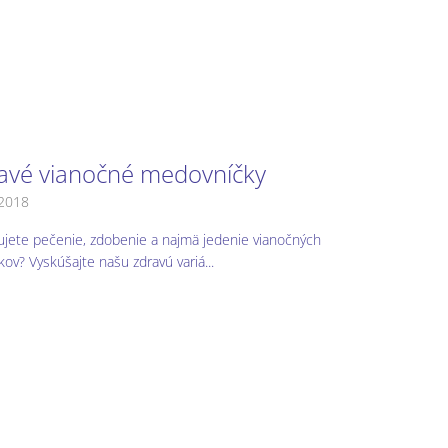
avé vianočné medovníčky
.2018
jete pečenie, zdobenie a najmä jedenie vianočných
kov? Vyskúšajte našu zdravú variá...