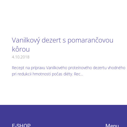
Vanilkový dezert s pomarančovou
kôrou
4.10.2018
Recept na prípravu Vanilkového proteínového dezertu vhodného
pri redukcii hmotnosti počas diéty. Rec...
Z
á
p
E-SHOP
Menu
ä