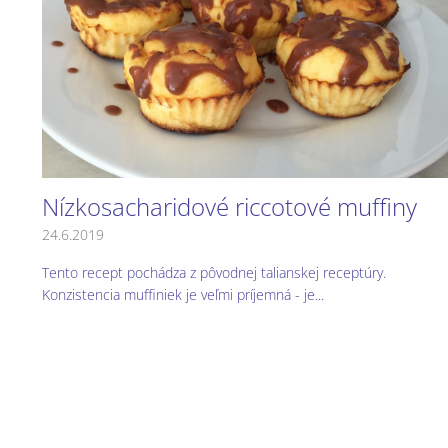
s
č
l
á
n
k
o
v
Nízkosacharidové riccotové muffiny
24.6.2019
Tento recept pochádza z pôvodnej talianskej receptúry.
Konzistencia muffiniek je veľmi príjemná - je...