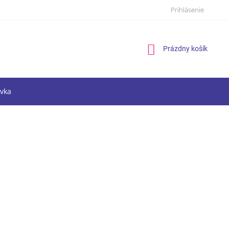
Prihlásenie
Nákupný
Prázdny košík
košík
vka