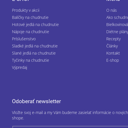
t
Produkty v akcii
O nás
i
Balíčky na chudnutie
Ako schudn
e
Hotové jedlá na chudnutie
Bielkovinová
Nápoje na chudnutie
Diétne plán
Príslušenstvo
Recepty
Sladké jedlá na chudnutie
Články
Slané jedlá na chudnutie
Kontakt
Tyčinky na chudnutie
E-shop
Výpredaj
Odoberať newsletter
Vložte svoj e-mail a my Vám budeme zasielať informácie o nový
shope.