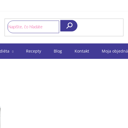
Hľadať
diéta
Recepty
Blog
Kontakt
Moja objedná