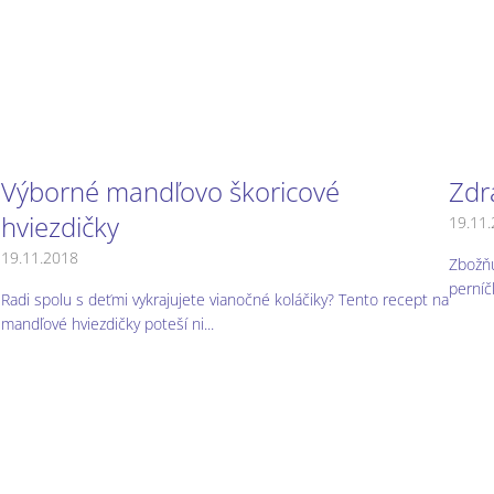
Výborné mandľovo škoricové
Zdr
hviezdičky
19.11
19.11.2018
Zbožňu
perníč
Radi spolu s deťmi vykrajujete vianočné koláčiky? Tento recept na
mandľové hviezdičky poteší ni...