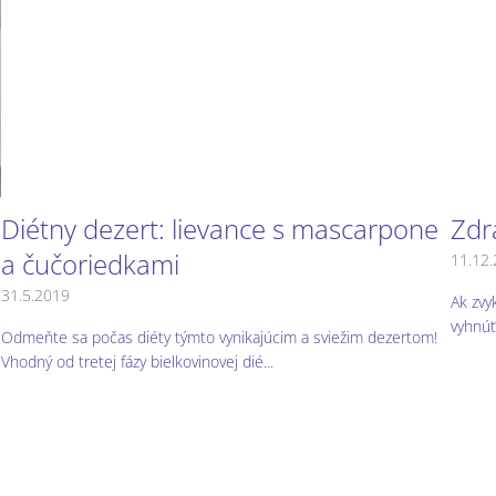
Diétny dezert: lievance s mascarpone
Zdr
a čučoriedkami
11.12
31.5.2019
Ak zvy
vyhnúť
Odmeňte sa počas diéty týmto vynikajúcim a sviežim dezertom!
Vhodný od tretej fázy bielkovinovej dié...