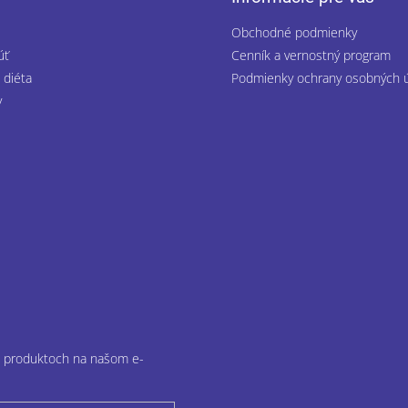
e
p
Obchodné podmienky
r
v
úť
Cenník a vernostný program
k
 diéta
Podmienky ochrany osobných 
y
y
v
ý
p
i
s
u
ch produktoch na našom e-