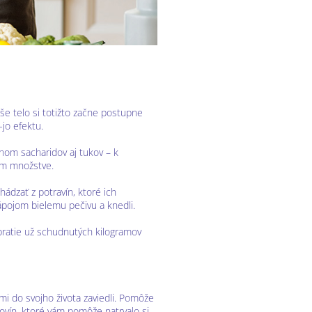
 vaše telo si totižto začne postupne
-jo efektu.
hom sacharidov aj tukov – k
lom množstve.
ádzať z potravín, ktoré ich
nápojom bielemu pečivu a knedli.
bratie už schudnutých kilogramov
kmi do svojho života zaviedli. Pomôže
vín, ktoré vám pomôže natrvalo si