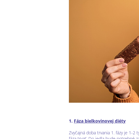
1.
Fáza bielkovinovej diéty
Zvyčajná doba trvania 1. fázy je 1-2
fáza trvať. Do jedla bude potrebné