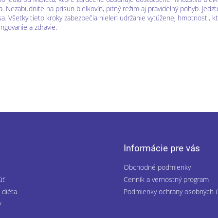
. Nezabudnite na prísun bielkovín, pitný režim aj pravidelný pohyb. Jedzt
a. Všetky tieto kroky zabezpečia nielen udržanie vytúženej hmotnosti, ktor
ngovanie a zdravie.
Informácie pre vás
Obchodné podmienky
úť
Cenník a vernostný program
 diéta
Podmienky ochrany osobných 
y