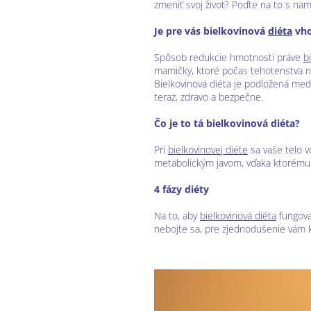
zmeniť svoj život? Poďte na to s nam
Je pre vás bielkovinová
diéta
vho
Spôsob redukcie hmotnosti práve
b
mamičky, ktoré počas tehotenstva nab
Bielkovinová diéta je podložená medic
teraz, zdravo a bezpečne.
Čo je to tá bielkovinová diéta?
Pri
bielkovinovej diéte
sa vaše telo v
metabolickým javom, vďaka ktorému s
4 fázy diéty
Na to, aby
bielkovinová diéta
fungoval
nebojte sa, pre zjednodušenie vám k