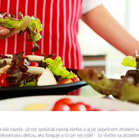
ápia kilá navyše, už ste vyskúšali naozaj všetko a aj po úspešnom zhodení sa
elkovinovou diétou, ako funguje a čo pri nej robiť - to všetko sa dozviet