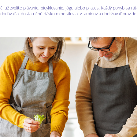
 či už zvolíte plávanie, bicyklovanie, jógu alebo pilates. Každý pohyb sa r
dodávať aj dostatočnú dávku minerálov aj vitamínov a dodržiavať pravidel