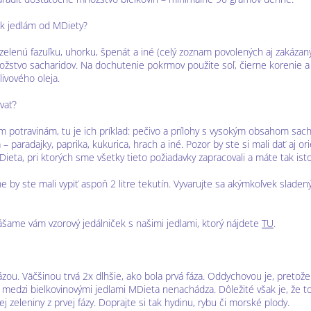
 k jedlám od MDiety?
u, zelenú fazuľku, uhorku, špenát a iné (celý zoznam povolených aj zakáza
žstvo sacharidov. Na dochutenie pokrmov použite soľ, čierne korenie a b
ivového oleja.
vať?
 potravinám, tu je ich príklad: pečivo a prílohy s vysokým obsahom sacha
a – paradajky, paprika, kukurica, hrach a iné. Pozor by ste si mali dať aj
Dieta, pri ktorých sme všetky tieto požiadavky zapracovali a máte tak is
nne by ste mali vypiť aspoň 2 litre tekutín. Vyvarujte sa akýmkoľvek sla
nášame vám vzorový jedálniček s našimi jedlami, ktorý nájdete
TU
.
zou. Väčšinou trvá 2x dlhšie, ako bola prvá fáza. Oddychovou je, pretož
medzi bielkovinovými jedlami MDieta nenachádza. Dôležité však je, že to
ej zeleniny z prvej fázy. Doprajte si tak hydinu, rybu či morské plody.