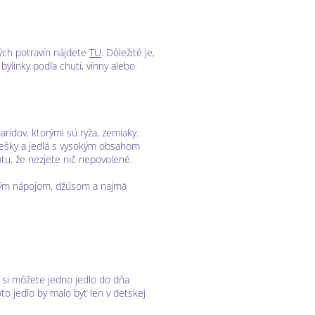
ných potravín nájdete
TU
. Dôležité je,
ylinky podľa chuti, vínny alebo
ridov, ktorými sú ryža, zemiaky.
 oriešky a jedlá s vysokým obsahom
totu, že nezjete nič nepovolené.
deným nápojom, džúsom a najmä
e si môžete jedno jedlo do dňa
to jedlo by malo byť len v detskej