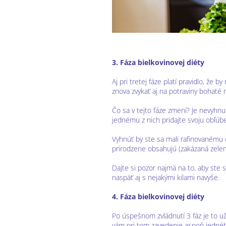
3. Fáza bielkovinovej diéty
Aj pri tretej fáze platí pravidlo, že b
znova zvykať aj na potraviny bohaté 
Čo sa v tejto fáze zmení? Je nevyhn
jednému z nich pridajte svoju obľúb
Vyhnúť by ste sa mali rafinovanému c
prirodzene obsahujú (zakázaná zelen
Dajte si pozor najmä na to, aby ste
naspäť aj s nejakými kilami navyše.
4. Fáza bielkovinovej diéty
Po úspešnom zvládnutí 3 fáz je to už 
vám pri tom zavedenie aspoň jednéh