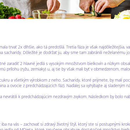
y mala trvať 2x dlhšie, ako tá predošlá. Tretia fáza je však najdôležitejšia,
na sacharidy. Dôležité je dodržať ju, aby sme tam zabránili neželanému jo
utné zaradiť 2 hlavné jedlá s vysokým množstvom bielkovín a nízkym obsa
enú prílohu (ryžu, zemiaky) u, aj tie by však mali byť v obmedzenom, ma
ukru a všetkým výrobkom z neho. Sacharidy, ktoré prijmete, by mali poch
ina a ovocie z predchádzajúcich fáz). Naďalej sa vyhýbajte aj sladeným 
 sa nevrátili k predchádzajúcim nezdravým zvykom. Následkom by bolo na
iba na vás – zachovať si zdravý životný štýl, ktorý ste si postupnými kro
o jedla od MDieta, ktoré zaručene obsahuje dostatočné množstvo bielko