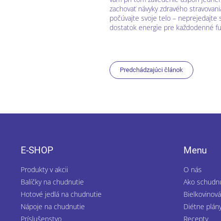
zachovať návyky zdravého stravovania
počúvajte svoje telo – neprejedajte s
dostatok energie pre každodenné fu
Predchádzajúci článok
Z
á
p
E-SHOP
Menu
ä
t
Produkty v akcii
O nás
i
Balíčky na chudnutie
Ako schudn
e
Hotové jedlá na chudnutie
Bielkovinová
Nápoje na chudnutie
Diétne plán
Príslušenstvo
Recepty