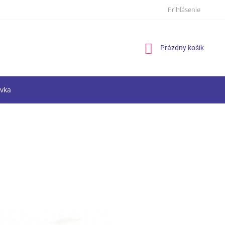
Prihlásenie
Nákupný
Prázdny košík
košík
vka