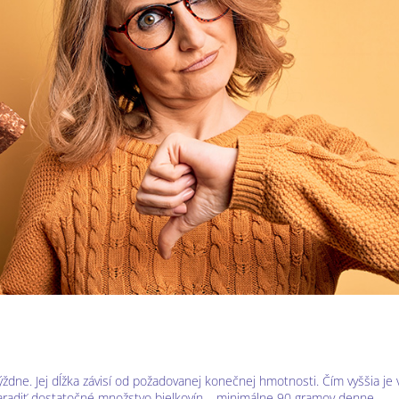
 týždne. Jej dĺžka závisí od požadovanej konečnej hmotnosti. Čím vyššia j
 zaradiť dostatočné množstvo bielkovín – minimálne 90 gramov denne.