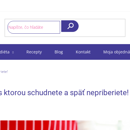
Hľadať
diéta
Recepty
Blog
Kontakt
Moja objedná
iete!
 s ktorou schudnete a späť nepriberiete!