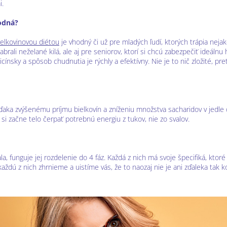
i.
dná?
ielkovinovou diétou
je vhodný či už pre mladých ľudí, ktorých trápia nejak
rali neželané kilá, ale aj pre seniorov, ktorí si chcú zabezpečiť ideálnu
ínsky a spôsob chudnutia je rýchly a efektívny. Nie je to nič zložité, pre
ďaka zvýšenému príjmu bielkovín a zníženiu množstva sacharidov v jedle 
i začne telo čerpať potrebnú energiu z tukov, nie zo svalov.
a, funguje jej rozdelenie do 4 fáz. Každá z nich má svoje špecifiká, ktoré
aždú z nich zhrnieme a uistíme vás, že to naozaj nie je ani zďaleka tak