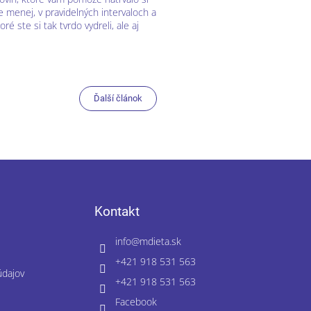
e menej, v pravidelných intervaloch a
é ste si tak tvrdo vydreli, ale aj
Ďalší článok
Kontakt
info
@
mdieta.sk
+421 918 531 563
údajov
+421 918 531 563
Facebook