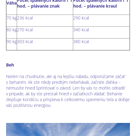
Počet spálených kalórií / 1
Počet spálených kalórií / 1
Váha
hod. – plávanie znak
hod. – plávanie kraul
70 kg
236 kcal
290 kcal
80 kg
270 kcal
340 kcal
90 kg
303 kcal
380 kcal
Beh
Nielen na chudnutie, ale aj na lepšiu náladu, odporúčame začať
s behaním. Ak ste nikdy predtým nebehávali, začnite zľahka –
nemusíte hneď šprintovať o závod. Len by vás to mohlo odradiť
v prípade, ak by ste prestali hneď v začiatkoch vládať. Behanie
zlepšuje kondíciu a prispieva k celkovému spevneniu tela a dobije
vás pozitívnou energiou.