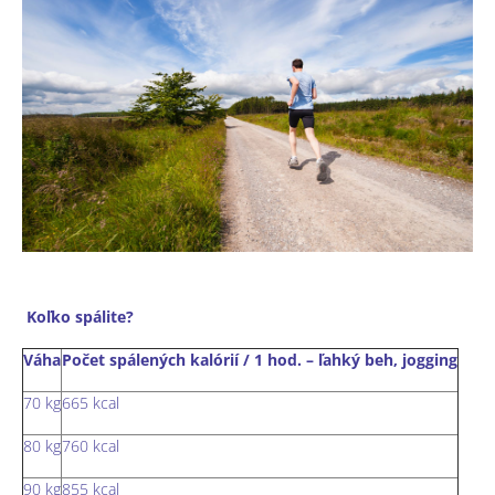
Koľko spálite?
Váha
Počet spálených kalórií / 1 hod. – ľahký beh, jogging
70 kg
665 kcal
80 kg
760 kcal
90 kg
855 kcal