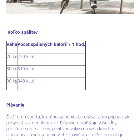
Koľko spálite?
Váha
Počet spálených kalórií / 1 hod.
70 kg
270 kcal
80 kg
310 kcal
90 kg
348 kcal
Plávanie
Ďalší druh športu, ktorého sa nemusíte obávať ani v prípade, ak
pohyb až tak neobľubujete. Plávanie nezaťažuje vaše kĺby,
posilňuje srdce a cievy, pozitívne vplýva na vašu kondíciu
a dokonca sa vďaka nemu viete zbaviť stresu. Pri chudnutí je