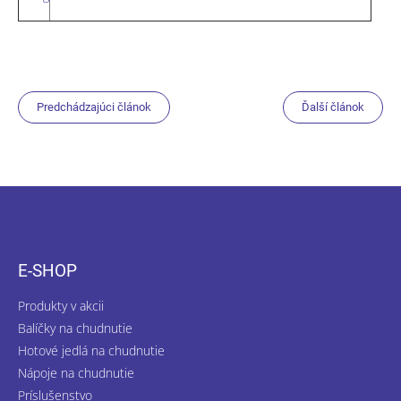
Predchádzajúci článok
Ďalší článok
Z
á
p
ä
E-SHOP
t
i
Produkty v akcii
e
Balíčky na chudnutie
Hotové jedlá na chudnutie
Nápoje na chudnutie
Príslušenstvo