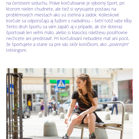
na čerstvom vzduchu. Práve korčuľovanie je výborný šport, pri
ktorom nielen chudnete, ale tiež si vyrysujete postavu na
problémových miestach ako sú stehná a zadok. Kolieskové
korčule sa odporúčajú aj ľuďom s nadváhou – šetrí totiž vaše kĺby.
Tento druh športu sa vám zapáči aj v prípade, ak ste doteraz
športovali len veľmi málo, alebo si klasickú návštevu posilňovne
nechcete ani predstaviť. Pri korčuľovaní nebudete mať ani pocit,
že športujete a stane sa pre vás skôr koníčkom, ako „povinným“
tréningom.