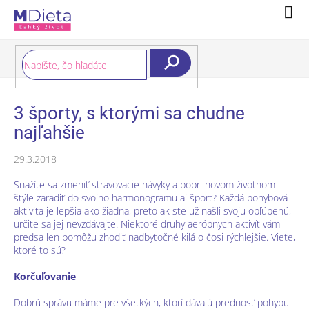
Prejsť
Nák
na
koší
obsah
Hľadať
3 športy, s ktorými sa chudne
najľahšie
29.3.2018
Snažíte sa zmeniť stravovacie návyky a popri novom životnom
štýle zaradiť do svojho harmonogramu aj šport? Každá pohybová
aktivita je lepšia ako žiadna, preto ak ste už našli svoju obľúbenú,
určite sa jej nevzdávajte. Niektoré druhy aeróbnych aktivít vám
predsa len pomôžu zhodiť nadbytočné kilá o čosi rýchlejšie. Viete,
ktoré to sú?
Korčuľovanie
Dobrú správu máme pre všetkých, ktorí dávajú prednosť pohybu