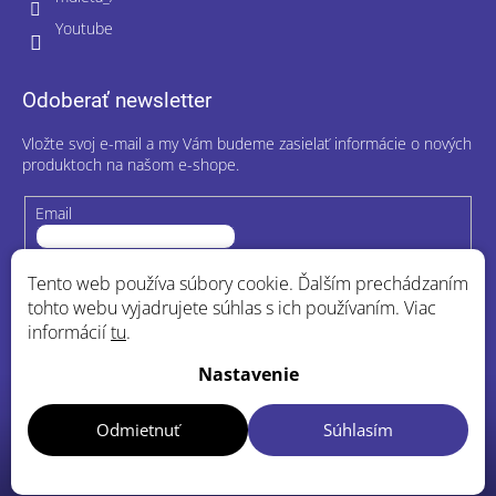
Youtube
Odoberať newsletter
Vložte svoj e-mail a my Vám budeme zasielať informácie o nových
produktoch na našom e-shope.
Email
Vložením e-mailu súhlasíte s
podmienkami ochrany osobných
Tento web používa súbory cookie. Ďalším prechádzaním
údajov
tohto webu vyjadrujete súhlas s ich používaním. Viac
informácií
tu
.
Prihlásiť sa
Nastavenie
Odmietnuť
Súhlasím
Copyright 2026
MDieta.sk
. Všetky práva vyhradené.
Upraviť
nastavenie cookies