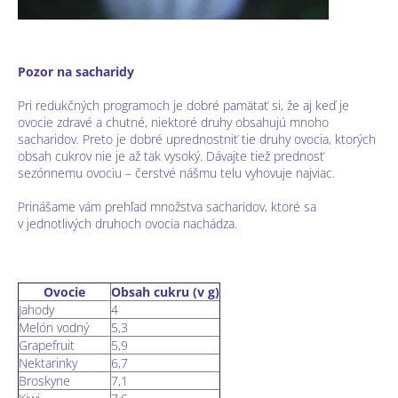
Pozor na sacharidy
Pri redukčných programoch je dobré pamätať si, že aj keď je
ovocie zdravé a chutné, niektoré druhy obsahujú mnoho
sacharidov. Preto je dobré uprednostniť tie druhy ovocia, ktorých
obsah cukrov nie je až tak vysoký. Dávajte tiež prednosť
sezónnemu ovociu – čerstvé nášmu telu vyhovuje najviac.
Prinášame vám prehľad množstva sacharidov, ktoré sa
v jednotlivých druhoch ovocia nachádza.
Ovocie
Obsah cukru (v g)
Jahody
4
Melón vodný
5,3
Grapefruit
5,9
Nektarinky
6,7
Broskyne
7,1