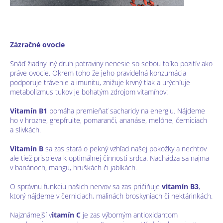
Zázračné ovocie
Snáď žiadny iný druh potraviny nenesie so sebou toľko pozitív ako
práve ovocie. Okrem toho že jeho pravidelná konzumácia
podporuje trávenie a imunitu, znižuje krvný tlak a urýchľuje
metabolizmus tukov je bohatým zdrojom vitamínov:
Vitamín B1
pomáha premieňať sacharidy na energiu. Nájdeme
ho v hrozne, grepfruite, pomaranči, ananáse, melóne, černiciach
a slivkách.
Vitamín B
sa zas stará o pekný vzhľad našej pokožky a nechtov
ale tiež prispieva k optimálnej činnosti srdca. Nachádza sa najmä
v banánoch, mangu, hruškách či jablkách.
O správnu funkciu našich nervov sa zas pričiňuje
vitamín B3
,
ktorý nájdeme v černiciach, malinách broskyniach či nektárinkách.
Najznámejší v
itamín
C
je zas výborným antioxidantom