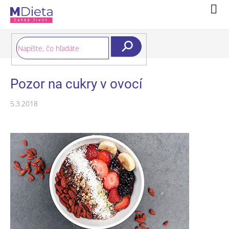
Prejsť
Nák
na
koší
obsah
Hľadať
Pozor na cukry v ovocí
5.3.2018