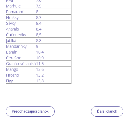
Kiwi
7,6
Marhule
7,9
Pomaranč
8
Hrušky
8,3
Slivky
8,4
Ananás
8,4
Čučoriedky
8,5
Jablká
8,8
Mandarínky
9
Banán
10,4
Čerešne
10,9
Granátové jablká
11,6
Mango
12,6
Hrozno
13,2
Figy
13,8
Predchádzajúci článok
Ďalší článok