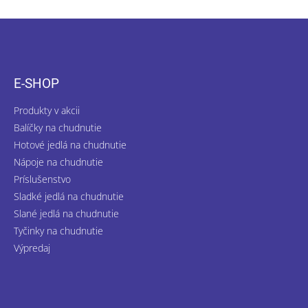
Z
á
p
ä
E-SHOP
t
i
Produkty v akcii
e
Balíčky na chudnutie
Hotové jedlá na chudnutie
Nápoje na chudnutie
Príslušenstvo
Sladké jedlá na chudnutie
Slané jedlá na chudnutie
Tyčinky na chudnutie
Výpredaj