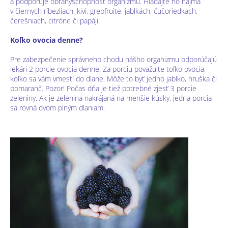
a podporuje obranyschopnosť organizmu. Hľadajte ho najmä
v čiernych ríbezliach, kivi, grepfruite, jablkách, čučoriedkach,
čerešniach, citróne či papáji.
Koľko ovocia denne?
Pre zabezpečenie správneho chodu nášho organizmu odporúčajú
lekári 2 porcie ovocia denne. Za porciu považujte toľko ovocia,
koľko sa vám vmestí do dlane. Môže to byť jedno jablko, hruška či
pomaranč. Pozor! Počas dňa je tiež potrebné zjesť 3 porcie
zeleniny. Ak je zelenina nakrájaná na menšie kúsky, jedna porcia
sa rovná dvom plným dlaniam.