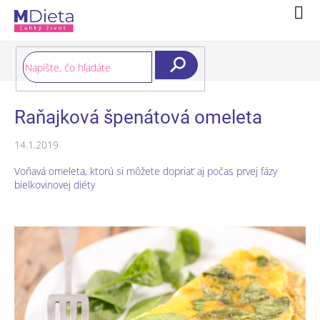
Prejsť
Nák
na
koší
obsah
Hľadať
Raňajková špenátová omeleta
14.1.2019
Voňavá omeleta, ktorú si môžete dopriať aj počas prvej fázy
bielkovinovej diéty