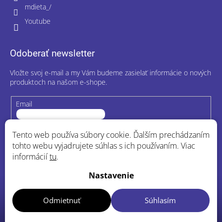
mdieta_/
Youtube
Odoberať newsletter
Vložte svoj e-mail a my Vám budeme zasielať informácie o nových
produktoch na našom e-shope.
Email
Vložením e-mailu súhlasíte s
podmienkami ochrany osobných
Tento web používa súbory cookie. Ďalším prechádzaním
údajov
tohto webu vyjadrujete súhlas s ich používaním. Viac
informácií
tu
.
Prihlásiť sa
Nastavenie
Odmietnuť
Súhlasím
Copyright 2026
MDieta.sk
. Všetky práva vyhradené.
Upraviť