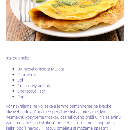
Ingrediencie:
Bylinková omeleta MDieta
Olivový olej
Soľ
Cesnakový prášok
Špenátové listy
Pór
Pór nakrájame na kolieska a jemne osmahneme na kvapke
olivového oleja. Pridáme špenátové listy a miešame, kým
nezmäknú.Posypeme troškou cesnakového prášku. Na zeleninu
vylejeme zmes na bylinkovú omeletu, ktorú sme si pripravili v
šejkri podľa návodu. Hotovú omeletu si môžeme spestriť