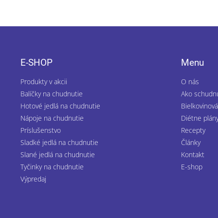
Z
á
p
E-SHOP
Menu
ä
t
Produkty v akcii
O nás
i
Balíčky na chudnutie
Ako schudn
e
Hotové jedlá na chudnutie
Bielkovinová
Nápoje na chudnutie
Diétne plán
Príslušenstvo
Recepty
Sladké jedlá na chudnutie
Články
Slané jedlá na chudnutie
Kontakt
Tyčinky na chudnutie
E-shop
Výpredaj