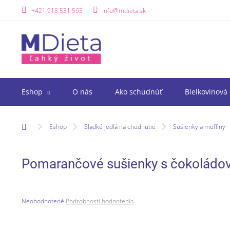
Prejsť
+421 918 531 563
info@mdieta.sk
na
obsah
Eshop
O nás
Ako schudnúť
Bielkovinová 
Domov
Eshop
Sladké jedlá na chudnutie
Sušienky a muffiny
Pomarančové sušienky s čokoládov
Priemerné
Neohodnotené
Podrobnosti hodnotenia
hodnotenie
produktu
je