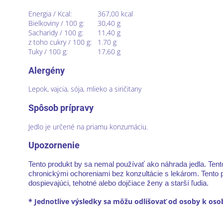
Energia / Kcal:
367,00 kcal
Bielkoviny / 100 g:
30,40 g
Sacharidy / 100 g:
11,40 g
z toho cukry / 100 g:
1.70 g
Tuky / 100 g:
17,60
g
Alergény
Lepok, vajcia, sója, mlieko a siričitany
Spôsob prípravy
Jedlo je určené na priamu konzumáciu.
Upozornenie
Tento produkt by sa nemal používať ako náhrada jedla. Tent
chronickými ochoreniami bez konzultácie s lekárom. Tento pr
dospievajúci, tehotné alebo dojčiace ženy a starší ľudia.
* Jednotlive výsledky sa môžu odlišovať od osoby k oso