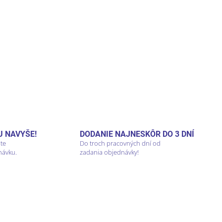
U NAVYŠE!
DODANIE NAJNESKÔR DO 3 DNÍ
áte
Do troch pracovných dní od
návku.
zadania objednávky!