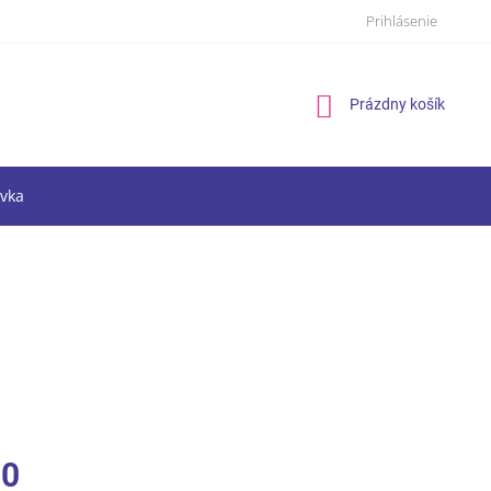
Prihlásenie
Nákupný
Prázdny košík
košík
vka
70