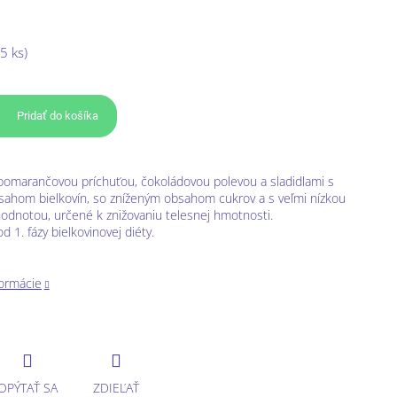
5 ks)
Pridať do košíka
pomarančovou príchuťou, čokoládovou polevou a sladidlami s
ahom bielkovín, so zníženým obsahom cukrov a s veľmi nízkou
hodnotou, určené k znižovaniu telesnej hmotnosti.
 1. fázy bielkovinovej diéty.
formácie
OPÝTAŤ SA
ZDIEĽAŤ