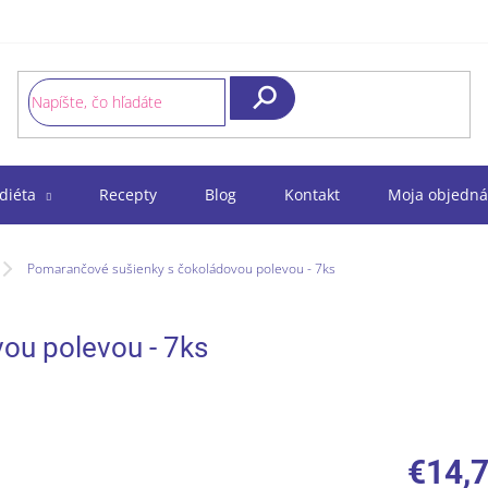
Hľadať
diéta
Recepty
Blog
Kontakt
Moja objedná
Pomarančové sušienky s čokoládovou polevou - 7ks
ou polevou - 7ks
€14,