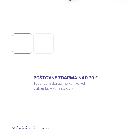
POŠTOVNÉ ZDARMA NAD 70 €
Tovar vám doručíme kamkoľvek,
v akomkoľvek množstve.
Súvisiaci tovar