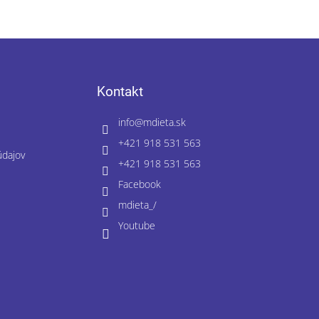
Kontakt
info
@
mdieta.sk
+421 918 531 563
údajov
+421 918 531 563
Facebook
mdieta_/
Youtube