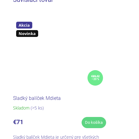
Akcia
Novinka
€89,42
–20 %
Sladký balíček Mdieta
Skladom
(>5 ks)
Priemerné
hodnotenie
produktu
€71
Do košíka
je
5,0
Sladký balíček Mdieta je určený pre všetkých
z