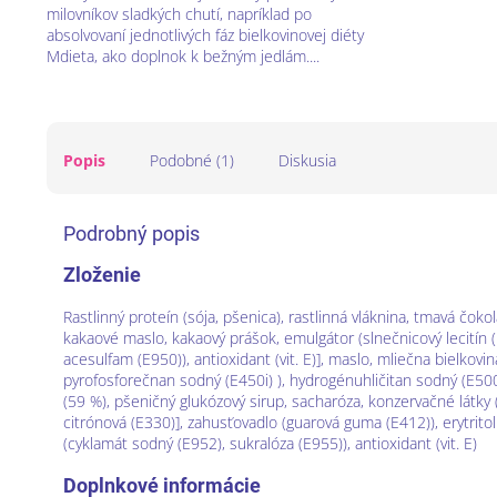
milovníkov sladkých chutí, napríklad po
5
absolvovaní jednotlivých fáz bielkovinovej diéty
hviezdičiek.
Mdieta, ako doplnok k bežným jedlám....
Popis
Podobné (1)
Diskusia
Podrobný popis
Zloženie
Rastlinný proteín (sója, pšenica), rastlinná vláknina, tmavá čokol
kakaové maslo, kakaový prášok, emulgátor (slnečnicový lecitín (E3
acesulfam (E950)), antioxidant (vit. E)], maslo, mliečna bielkovi
pyrofosforečnan sodný (E450i) ), hydrogénuhličitan sodný (E5
(59 %), pšeničný glukózový sirup, sacharóza, konzervačné látky (s
citrónová (E330)], zahusťovadlo (guarová guma (E412)), erytritol 
(cyklamát sodný (E952), sukralóza (E955)), antioxidant (vit. E)
Doplnkové informácie