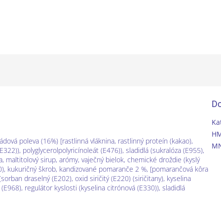
Do
Ka
H
ádová poleva (16%) [rastlinná vláknina, rastlinný proteín (kakao),
MN
22)), polyglycerolpolyricínoleát (E476)), sladidlá (sukralóza (E955),
na, maltitolový sirup, arómy, vaječný bielok, chemické droždie (kyslý
00), kukuričný škrob, kandizované pomaranče 2 %, [pomarančová kôra
orban draselný (E202), oxid siričitý (E220) (siričitany), kyselina
(E968), regulátor kyslosti (kyselina citrónová (E330)), sladidlá