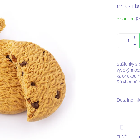
Jednotková
€2,10 / 1 ks
cena:
Skladom
(>
Sušienky s 
vysokým obs
kalorickou 
Sú vhodné od
Detailné in
TLAČ