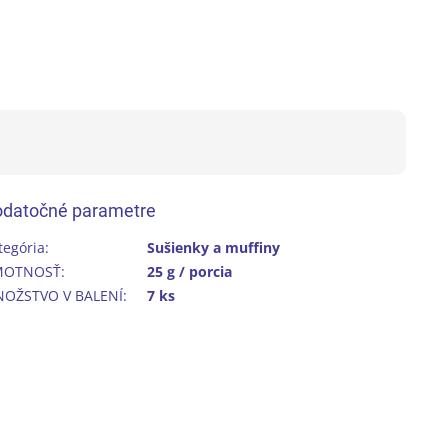
datočné parametre
tegória
:
Sušienky a muffiny
MOTNOSŤ
:
25 g / porcia
OŽSTVO V BALENÍ
:
7 ks