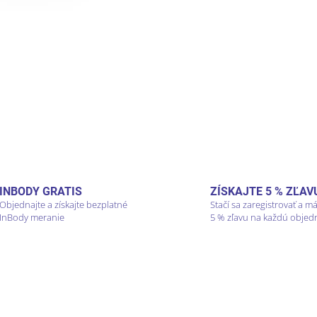
INBODY GRATIS
ZÍSKAJTE 5 % ZĽAV
Objednajte a získajte bezplatné
Stačí sa zaregistrovať a m
InBody meranie
5 % zľavu na každú objed