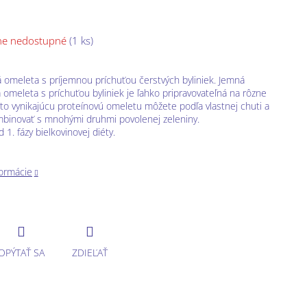
ne nedostupné
(1 ks)
á omeleta s príjemnou príchuťou čerstvých byliniek. Jemná
á omeleta s príchuťou byliniek je ľahko pripravovateľná na rôzne
to vynikajúcu proteínovú omeletu môžete podľa vlastnej chuti a
mbinovať s mnohými druhmi povolenej zeleniny.
 1. fázy bielkovinovej diéty.
formácie
OPÝTAŤ SA
ZDIEĽAŤ