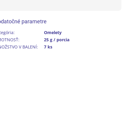
datočné parametre
tegória
:
Omelety
MOTNOSŤ
:
25 g / porcia
OŽSTVO V BALENÍ
:
7 ks