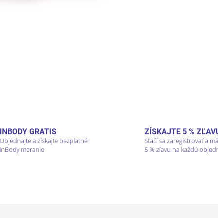
INBODY GRATIS
ZÍSKAJTE 5 % ZĽAV
Objednajte a získajte bezplatné
Stačí sa zaregistrovať a m
InBody meranie
5 % zľavu na každú objed