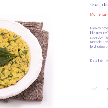
Jednotková
€2,45 / 1 ks
cena:
Momentál
Bielkovinov
bielkovinov
spôsoby. Tú
fantázie ko
Je vhodná od
Detailné in
TLAČ