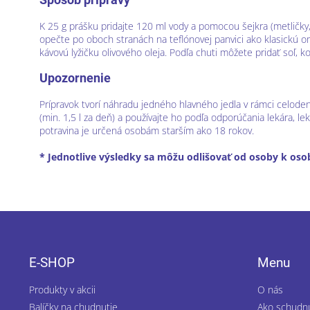
K 25 g prášku pridajte 120 ml vody a pomocou šejkra (metličk
opečte po oboch stranách na teflónovej panvici ako klasickú o
kávovú lyžičku olivového oleja. Podľa chuti môžete pridať soľ,
Upozornenie
Prípravok tvorí náhradu jedného hlavného jedla v rámci celoden
(min. 1,5 l za deň) a používajte ho podľa odporúčania lekára, lek
potravina je určená osobám starším ako 18 rokov.
* Jednotlive výsledky sa môžu odlišovať od osoby k oso
Z
á
p
E-SHOP
Menu
ä
t
Produkty v akcii
O nás
i
Balíčky na chudnutie
Ako schudn
e