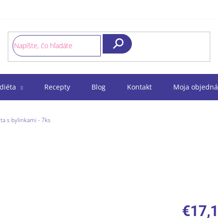
Hľadať
diéta
Recepty
Blog
Kontakt
Moja objedná
a s bylinkami - 7ks
€17,