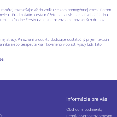
y, mixéra) rozmiešajte až do vzniku celkom homogénnej zmesi. Potom
meletu. Pred naliatím cesta môžete na panvici nechať zohriať jednu
 korenie, prípadne čerstvú zeleninu zo zoznamu povolených druhov.
nej stravy. Pri užívaní produktu dodržujte dostatočný príjem tekutín
árnika alebo terapeuta kvalifikovaného v oblasti výživy ľudí. Táto
be.
Informácie pre vás
Obchodné podmienky
úť
Cenník a vernostný program