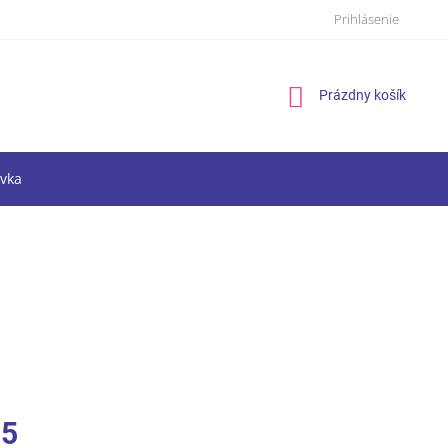
Prihlásenie
Nákupný
Prázdny košík
košík
vka
15