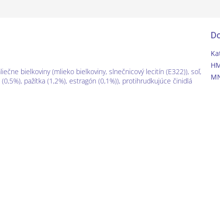
Do
Ka
H
mliečne bielkoviny (mlieko bielkoviny, slnečnicový lecitín (E322)), soľ,
MN
0,5%), pažítka (1,2%), estragón (0,1%)), protihrudkujúce činidlá