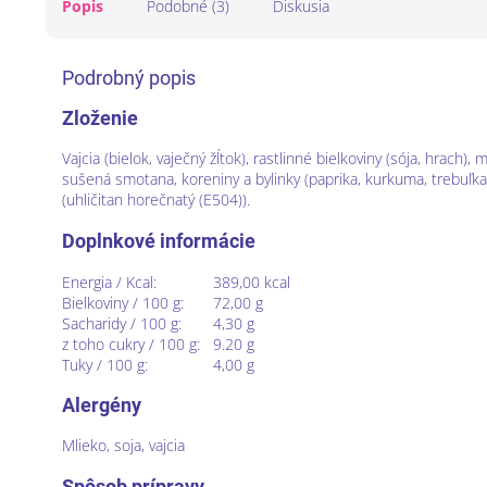
Popis
Podobné (3)
Diskusia
Podrobný popis
Zloženie
Vajcia (bielok, vaječný žĺtok), rastlinné bielkoviny (sója, hrach), 
sušená smotana, koreniny a bylinky (paprika, kurkuma, trebuľka (
(uhličitan horečnatý (E504)).
Doplnkové informácie
Energia / Kcal:
389,00 kcal
Bielkoviny / 100 g:
72,00 g
Sacharidy / 100 g:
4,30 g
z toho cukry / 100 g:
9.20 g
Tuky / 100 g:
4,00
g
Alergény
Mlieko, soja, vajcia
Spôsob prípravy