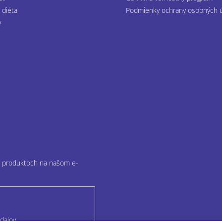
 diéta
Podmienky ochrany osobných 
y
ch produktoch na našom e-
dajov