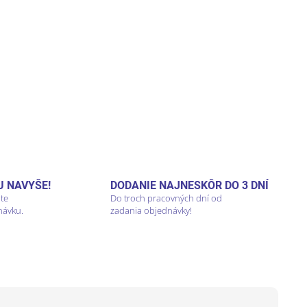
U NAVYŠE!
DODANIE NAJNESKÔR DO 3 DNÍ
áte
Do troch pracovných dní od
návku.
zadania objednávky!