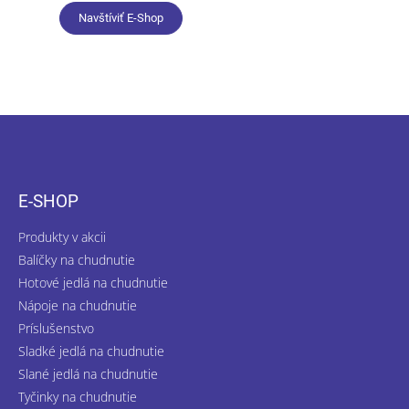
Navštíviť E-Shop
Z
á
p
ä
E-SHOP
t
i
Produkty v akcii
e
Balíčky na chudnutie
Hotové jedlá na chudnutie
Nápoje na chudnutie
Príslušenstvo
Sladké jedlá na chudnutie
Slané jedlá na chudnutie
Tyčinky na chudnutie