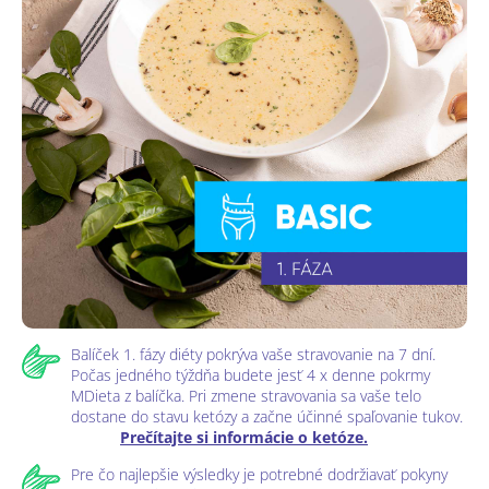
Balíček 1. fázy diéty pokrýva vaše stravovanie na 7 dní.
Počas jedného týždňa budete jesť 4 x denne pokrmy
MDieta z balíčka. Pri zmene stravovania sa vaše telo
dostane do stavu ketózy a začne účinné spaľovanie tukov.
Prečítajte si informácie o ketóze.
Pre čo najlepšie výsledky je potrebné dodržiavať pokyny