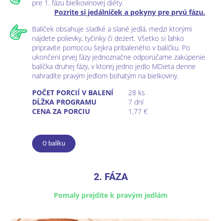
pre 1. fázu bielkovinovej diéty.
Pozrite si jedálniček a pokyny pre prvú fázu.
Balíček obsahuje sladké a slané jedlá, medzi ktorými
nájdete polievky, tyčinky či dezert. Všetko si ľahko
pripravíte pomocou šejkra pribaleného v balíčku. Po
ukončení prvej fázy jednoznačne odporúčame zakúpenie
balíčka druhej fázy, v ktorej jedno jedlo MDieta denne
nahradíte pravým jedlom bohatým na bielkoviny.
POČET PORCIÍ V BALENÍ
28 ks
DĹŽKA PROGRAMU
7 dní
CENA ZA PORCIU
1,77 €
O balíku
2. FÁZA
Pomaly prejdite k pravým jedlám