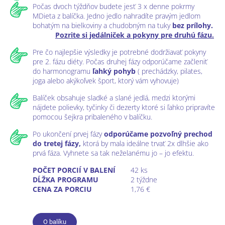
Počas dvoch týždňov budete jesť 3 x denne pokrmy
MDieta z balíčka. Jedno jedlo nahradíte pravým jedlom
bohatým na bielkoviny a chudobným na tuky
bez prílohy.
Pozrite si jedálniček a pokyny pre druhú fázu.
Pre čo najlepšie výsledky je potrebné dodržiavať pokyny
pre 2. fázu diéty. Počas druhej fázy odporúčame začleniť
do harmonogramu
ľahký pohyb
( prechádzky, pilates,
joga alebo akýkoľvek šport, ktorý vám vyhovuje)
Balíček obsahuje sladké a slané jedlá, medzi ktorými
nájdete polievky, tyčinky či dezerty ktoré si ľahko pripravíte
pomocou šejkra pribaleného v balíčku.
Po ukončení prvej fázy
odporúčame pozvoľný prechod
do tretej fázy,
ktorá by mala ideálne trvať 2x dlhšie ako
prvá fáza. Vyhnete sa tak neželanému jo – jo efektu.
POČET PORCIÍ V BALENÍ
42 ks
DĹŽKA PROGRAMU
2 týždne
CENA ZA PORCIU
1,76 €
O balíku