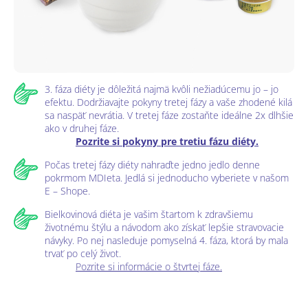
3. fáza diéty je dôležitá najmä kvôli nežiadúcemu jo – jo
efektu. Dodržiavajte pokyny tretej fázy a vaše zhodené kilá
sa naspäť nevrátia. V tretej fáze zostaňte ideálne 2x dlhšie
ako v druhej fáze.
Pozrite si pokyny pre tretiu fázu diéty.
Počas tretej fázy diéty nahraďte jedno jedlo denne
pokrmom MDIeta. Jedlá si jednoducho vyberiete v našom
E – Shope.
Bielkovinová diéta je vašim štartom k zdravšiemu
životnému štýlu a návodom ako získať lepšie stravovacie
návyky. Po nej nasleduje pomyselná 4. fáza, ktorá by mala
trvať po celý život.
Pozrite si informácie o štvrtej fáze.