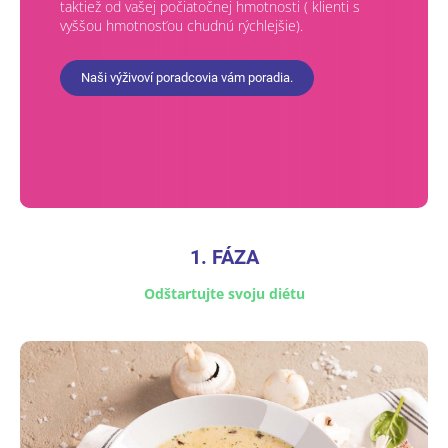
taktiež od vašej počiatočnej hmotnosti ( klienti s
vyššou hmotnosťou chudnú rýchlejšie).
Naši výživoví poradcovia vám poradia.
1. FÁZA
Odštartujte svoju diétu