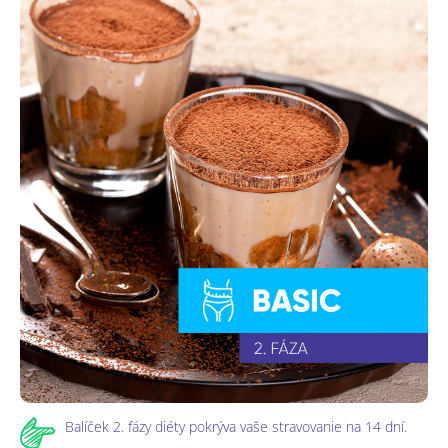
Balíček 2. fázy diéty pokrýva vaše stravovanie na 14 dní.