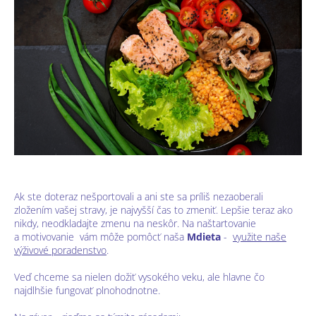
Ak ste doteraz nešportovali a ani ste sa príliš nezaoberali
zložením vašej stravy, je najvyšší čas to zmeniť. Lepšie teraz ako
nikdy, neodkladajte zmenu na neskôr. Na naštartovanie
a motivovanie vám môže pomôcť naša
Mdieta
-
využite naše
výživové poradenstvo
.
Veď chceme sa nielen dožiť vysokého veku, ale hlavne čo
najdlhšie fungovať plnohodnotne.