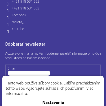
+421 918 531 563
+421 918 531 563
Facebook
mdieta_/
Youtube
Odoberať newsletter
Vložte svoj e-mail a my Vám budeme zasielať informácie o nových
produktoch na našom e-shope.
Email
Vložením e-mailu súhlasíte s
podmienkami ochrany osobných
Tento web používa súbory cookie. Ďalším prechádzaním
údajov
tohto webu vyjadrujete súhlas s ich používaním. Viac
informácií
tu
.
Prihlásiť sa
Nastavenie