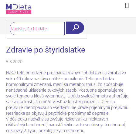
Prejsť
Nák
na
koší
obsah
Hľadať
Zdravie po štyridsiatke
5.3.2020
Naše telo prirodzene prechádza rôznymi obdobiami a zhruba vo
veku 40 rokov nastáva určité spomalenie. Telo prechádza
hormonálnymi zmenami, mení sa metabolizmus, čo spôsobuje
nenápadné ukladanie tukových zásob. Postupne spomaľujeme
svoje tempo a klesá výkonnosť. Ubúda svalová hmota a zhoršuje
sa kvalita kostí, čo môže viesť až k osteoporóze. U žien sa
prejavuje menopauza so všetkými nie práve príjemnými prejavmi.
Nezriedka sa objavujú psychické problémy až depresie.
V dôsledku nadváhy sa zvyšuje riziko vzniku niektorých
civilizačných ochorení, narastá riziko srdcovo cievnych ochorení,
cukrovky 2. typu, onkologických ochorení.