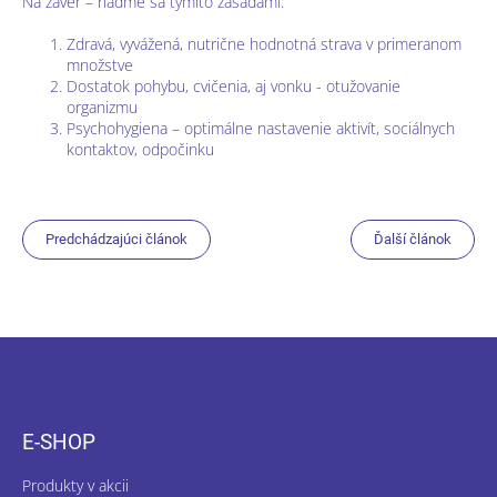
Na záver – riaďme sa týmito zásadami:
Zdravá, vyvážená, nutrične hodnotná strava v primeranom
množstve
Dostatok pohybu, cvičenia, aj vonku - otužovanie
organizmu
Psychohygiena – optimálne nastavenie aktivít, sociálnych
kontaktov, odpočinku
Predchádzajúci článok
Ďalší článok
Z
á
p
ä
E-SHOP
t
i
Produkty v akcii
e