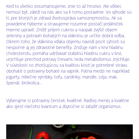
Keď to všetko zosumarizujeme, znie to až hrozivo. Ale vôbec
nemusí byť, záleží na nás ako sa k tomu postavíme. Vo výhode sú
tí, pre ktorých je zdravá životospráva samozrejmosťou. Ak sa
pravidelne hýbeme a stravujeme rozumne postačí jedálniček
mierne upraviť. Znížiť príjem cukrov a naopak zvýšiť objem
zeleniny a potravín bohatých na vlákninu je určite dobrá voľba.
Okrem toho, že vláknina vďaka objemu navodí pocit sýtosti sú
nesporné aj jej zdravotné benefity. Znižuje nám v krvi hladinu
cholesterolu, pomáha udržiavať stabilnú hladinu cukru v krvi,
urýchľuje prechod potravy črevami, teda metabolizmus zrýchľuje.
V súvislosti so zhoršujúcou sa kvalitou kostí je potrebné stravu
obohatiť o potraviny bohaté na vápnik. Patria medzi ne napríklad
jogurty, mliečne výrobky, tofu, sardinky, mandle, sója, mak,
špenát, brokolica...
Vyberajme si potraviny čerstvé, kvalitné. Radšej menej a kvalitne
ako zjesť niečoho kvantum a zbytočne si zaťažiť organizmus.