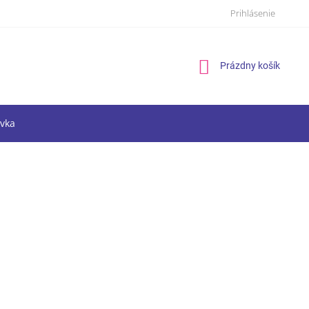
Prihlásenie
Nákupný
Prázdny košík
košík
vka