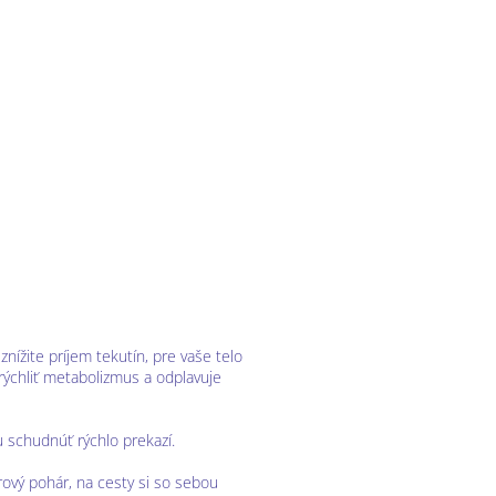
nížite príjem tekutín, pre vaše telo
zrýchliť metabolizmus a odplavuje
u schudnúť rýchlo prekazí.
trový pohár, na cesty si so sebou