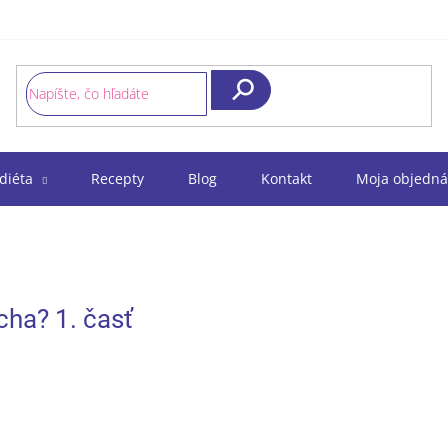
Hľadať
diéta
Recepty
Blog
Kontakt
Moja objedná
cha? 1. časť