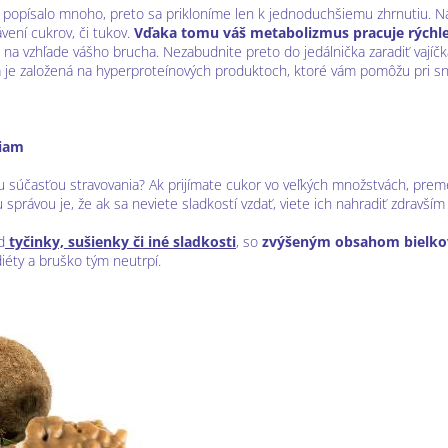
 popísalo mnoho, preto sa prikloníme len k jednoduchšiemu zhrnutiu. Na
vení cukrov, či tukov.
Vďaka tomu váš metabolizmus pracuje rýchle
aj na vzhľade vášho brucha. Nezabudnite preto do jedálnička zaradiť vajíčk
ta je založená na hyperproteínových produktoch, ktoré vám pomôžu pri s
tiam
u súčasťou stravovania? Ak prijímate cukor vo veľkých množstvách, preme
správou je, že ak sa neviete sladkostí vzdať, viete ich nahradiť zdravší
d
tyčinky, sušienky či iné sladkosti
, so
zvýšeným obsahom bielko
iéty a bruško tým neutrpí.