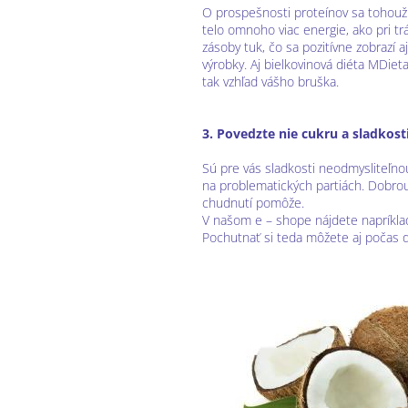
O prospešnosti proteínov sa tohouž
telo omnoho viac energie, ako pri trá
zásoby tuk, čo sa pozitívne zobrazí 
výrobky. Aj bielkovinová diéta MDie
tak vzhľad vášho bruška.
3. Povedzte nie cukru a sladkos
Sú pre vás sladkosti neodmysliteľno
na problematických partiách. Dobrou 
chudnutí pomôže.
V našom e – shope nájdete napríkla
Pochutnať si teda môžete aj počas d