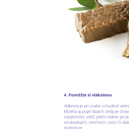
4. Pomôžte si vlákninou
Vláknina je pri snahe schudnúť veľm
MDieta aj popri fázach, kedy je stra
nasýtenosti udrží, preto máme pri je
strukovinách, orechoch, ovocí či obil
podporuje.