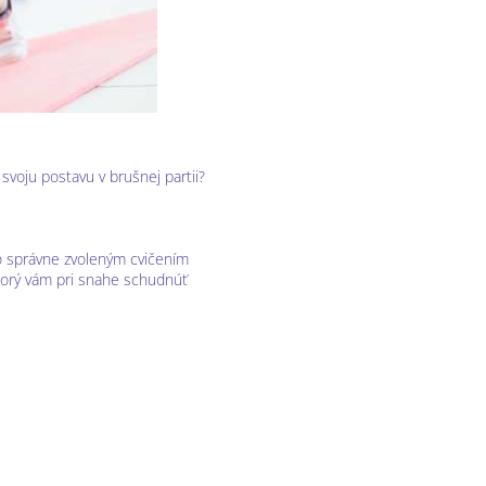
 svoju postavu v brušnej partii?
so správne zvoleným cvičením
torý vám pri snahe schudnúť