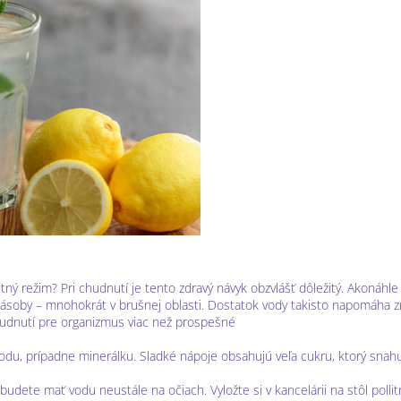
ný režim? Pri chudnutí je tento zdravý návyk obzvlášť dôležitý. Akonáhle z
o zásoby – mnohokrát v brušnej oblasti. Dostatok vody takisto napomáha 
i chudnutí pre organizmus viac než prospešné
vodu, prípadne minerálku. Sladké nápoje obsahujú veľa cukru, ktorý snah
budete mať vodu neustále na očiach. Vyložte si v kancelárii na stôl polli