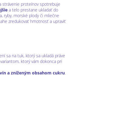
 strávenie proteínov spotrebuje
jšie
a telo prestane ukladať do
a, ryby, morské plody či mliečne
nahe zredukovať hmotnosť a upraviť
ní sa na tuk, ktorý sa ukladá práve
m variantom, ktorý vám dokonca pri
vín a zníženým obsahom cukru
.