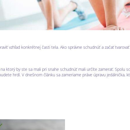
raviť vzhľad konkrétnej časti tela. Ako správne schudnúť a začať tvarovať
, na ktorý by ste sa mali pri snahe schudnúť mali určite zamerať. Spolu 
 budete hrdí. V dnešnom článku sa zameriame práve úpravu jedálnička, k