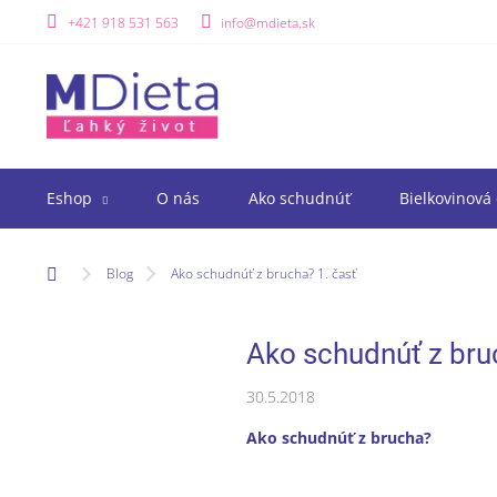
Prejsť
+421 918 531 563
info@mdieta.sk
na
obsah
Eshop
O nás
Ako schudnúť
Bielkovinová 
Domov
Blog
Ako schudnúť z brucha? 1. časť
Ako schudnúť z bru
30.5.2018
Ako schudnúť z brucha?