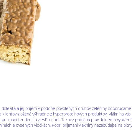
i dôležitá a jej príjem v podobe povolených druhov zeleniny odporúčame
va klientov zložená výhradne z
hyperproteínových produktov.
Vláknina vás 
j prijímaní tendenciu zjesť menej. Taktiež pomáha pravidelnému vyprázdň
ninách a ovsených vločkách. Popri prijímaní vlákniny nezabúdajte na pitný