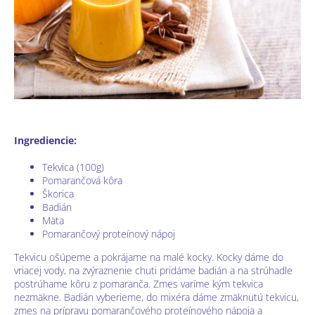
Ingrediencie:
Tekvica (100g)
Pomarančová kôra
Škorica
Badián
Mäta
Pomarančový proteínový nápoj
Tekvicu ošúpeme a pokrájame na malé kocky. Kocky dáme do
vriacej vody, na zvýraznenie chuti pridáme badián a na strúhadle
postrúhame kôru z pomaranča. Zmes varíme kým tekvica
nezmäkne. Badián vyberieme, do mixéra dáme zmäknutú tekvicu,
zmes na prípravu pomarančového proteínového nápoja a