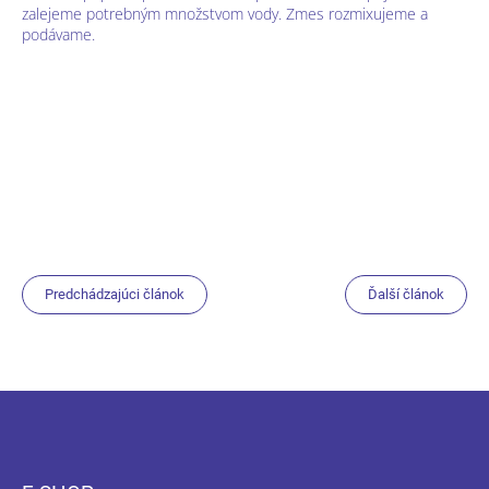
zalejeme potrebným množstvom vody. Zmes rozmixujeme a
podávame.
Predchádzajúci článok
Ďalší článok
Z
á
p
ä