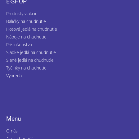
E-SHOP
t
i
Produkty v akcii
e
Balíčky na chudnutie
Hotové jedlá na chudnutie
Nápoje na chudnutie
Príslušenstvo
Sladké jedlá na chudnutie
Slané jedlá na chudnutie
Tyčinky na chudnutie
Výpredaj
Menu
O nás
Ako schudnúť