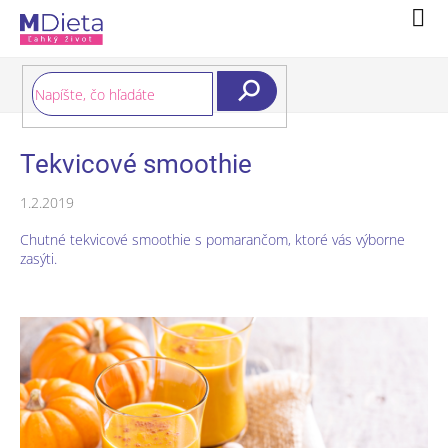
Prejsť
Nák
na
koší
obsah
Hľadať
Tekvicové smoothie
1.2.2019
Chutné tekvicové smoothie s pomarančom, ktoré vás výborne
zasýti.