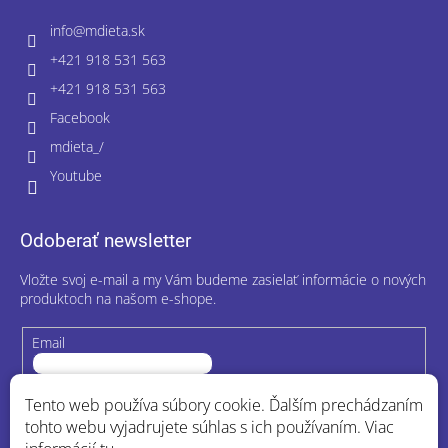
info
@
mdieta.sk
+421 918 531 563
+421 918 531 563
Facebook
mdieta_/
Youtube
Odoberať newsletter
Vložte svoj e-mail a my Vám budeme zasielať informácie o nových
produktoch na našom e-shope.
Email
Vložením e-mailu súhlasíte s
podmienkami ochrany osobných
Tento web používa súbory cookie. Ďalším prechádzaním
údajov
tohto webu vyjadrujete súhlas s ich používaním. Viac