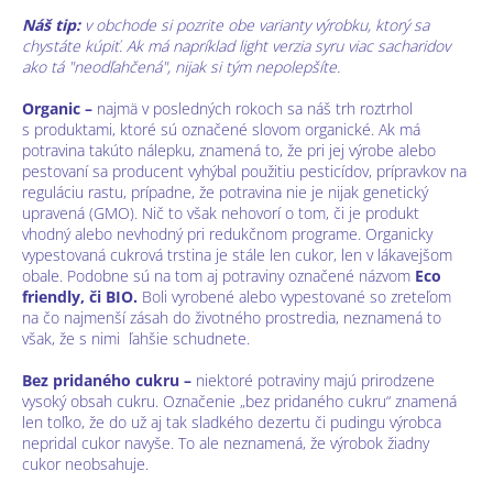
Náš tip:
v obchode si pozrite obe varianty výrobku, ktorý sa
chystáte kúpiť. Ak má napríklad light verzia syru viac sacharidov
ako tá "neodľahčená", nijak si tým nepolepšíte.
Organic –
najmä v posledných rokoch sa náš trh roztrhol
s produktami, ktoré sú označené slovom organické. Ak má
potravina takúto nálepku, znamená to, že pri jej výrobe alebo
pestovaní sa producent vyhýbal použitiu pesticídov, prípravkov na
reguláciu rastu, prípadne, že potravina nie je nijak genetický
upravená (GMO). Nič to však nehovorí o tom, či je produkt
vhodný alebo nevhodný pri redukčnom programe. Organicky
vypestovaná cukrová trstina je stále len cukor, len v lákavejšom
obale. Podobne sú na tom aj potraviny označené názvom
Eco
friendly, či BIO.
Boli vyrobené alebo vypestované so zreteľom
na čo najmenší zásah do životného prostredia, neznamená to
však, že s nimi ľahšie schudnete.
Bez pridaného cukru –
niektoré potraviny majú prirodzene
vysoký obsah cukru. Označenie „bez pridaného cukru“ znamená
len toľko, že do už aj tak sladkého dezertu či pudingu výrobca
nepridal cukor navyše. To ale neznamená, že výrobok žiadny
cukor neobsahuje.