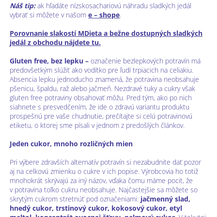
Náš tip:
ak hľadáte nízskosachariovú náhradu sladkých jedál
vybrať si môžete v našom
e – shope
.
Porovnanie slakostí MDieta a bežne dostupných sladkých
jedál z obchodu nájdete tu.
Gluten free, bez lepku –
označenie bezlepkových potravín má
predovšetkým slúžiť ako vodítko pre ľudí trpiacich na celiakiu.
Absencia lepku jednoducho znamená, že potravina neobsahuje
pšenicu, špaldu, raž alebo jačmeň. Nezdravé tuky a cukry však
gluten free potraviny obsahovať môžu. Pred tým, ako po nich
siahnete s presvedčením, že ide o zdravú variantu produktu
prospešnú pre vaše chudnutie, prečítajte si celú potravinovú
etiketu, o ktorej sme písali v jednom z predošlých článkov.
Jeden cukor, mnoho rozličných mien
Pri výbere zdravších alternatív potravín si nezabudnite dať pozor
aj na celkovú zmienku o cukre v ich popise. Výrobcovia ho totiž
mnohokrát skrývajú za iný názov, vďaka čomu máme pocit, že
v potravina toľko cukru neobsahuje. Najčastejšie sa môžete so
skrytým cukrom stretnúť pod označeniami:
jačmenný slad,
hnedý cukor, trstinový cukor, kokosový cukor, etyl