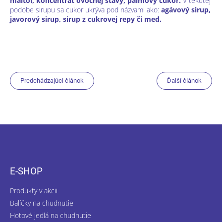
maltol, koncentrát ovocnej šťavy, palmový cukor.
V tekutej
podobe sirupu sa cukor ukrýva pod názvami ako:
agávový sirup,
javorový sirup, sirup z cukrovej repy či med.
Predchádzajúci článok
Ďalší článok
Z
á
p
ä
E-SHOP
t
i
Produkty v akcii
e
Balíčky na chudnutie
Hotové jedlá na chudnutie