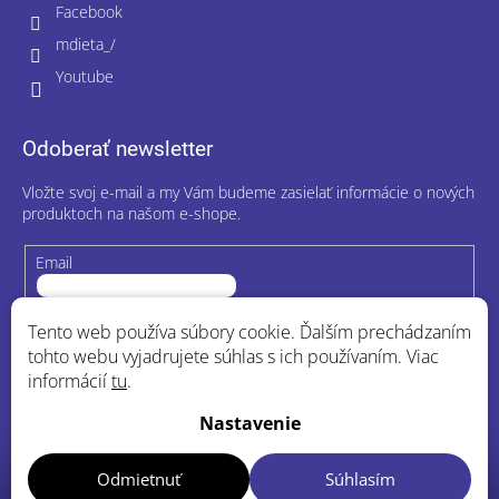
Facebook
mdieta_/
Youtube
Odoberať newsletter
Vložte svoj e-mail a my Vám budeme zasielať informácie o nových
produktoch na našom e-shope.
Email
Vložením e-mailu súhlasíte s
podmienkami ochrany osobných
Tento web používa súbory cookie. Ďalším prechádzaním
údajov
tohto webu vyjadrujete súhlas s ich používaním. Viac
informácií
tu
.
Prihlásiť sa
Nastavenie
Odmietnuť
Súhlasím