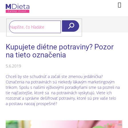
Prejsť
Nák
na
koší
obsah
Hľadať
Kupujete diétne potraviny? Pozor
na tieto označenia
5.6.2019
Chceli by ste schudnúť a začali ste zmenou jedálnička?
Označenia na potravinách sú niekedy lákavým marketingovým
trikom. Spolu s našimi výživovými poradkyňami sme sa pozreli na
tie najčastejšie, ktoré sa na potravinách vyskytujú. Viete ich
rozoznať a správne dešifrovať potraviny, ktoré sú pre vaše telo
a postavu naozaj prospešné?