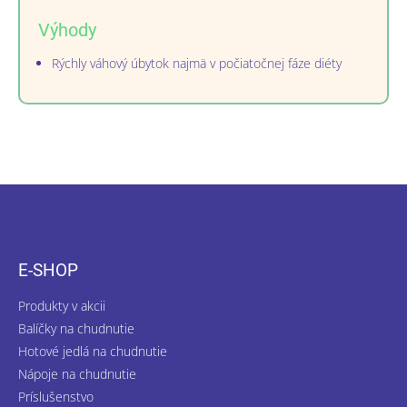
Výhody
Rýchly váhový úbytok najmä v počiatočnej fáze diéty
Z
á
p
ä
E-SHOP
t
i
Produkty v akcii
e
Balíčky na chudnutie
Hotové jedlá na chudnutie
Nápoje na chudnutie
Príslušenstvo