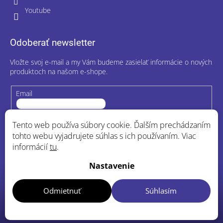
Youtube
Odoberať newsletter
Vložte svoj e-mail a my Vám budeme zasielať informácie o nových
produktoch na našom e-shope.
Email
Vložením e-mailu súhlasíte s
podmienkami ochrany osobných
Tento web používa súbory cookie. Ďalším prechádzaním
údajov
tohto webu vyjadrujete súhlas s ich používaním. Viac
informácií
tu
.
Prihlásiť sa
Nastavenie
Odmietnuť
Súhlasím
Copyright 2026
MDieta.sk
. Všetky práva vyhradené.
Upraviť
nastavenie cookies