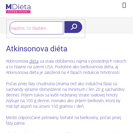
Prejsť
Nák
na
koší
obsah
Hľadať
Atkinsonova diéta
Atkinsonova
diéta
sa stala obľúbenou najmä v posledných rokoch
a to hlavne na území USA. Podobne ako bielkovinová diéta, aj
Atkinsonova diéta je založená na 4 fázach redukcie hmotnosti.
Počas prvej fázy chudnutia (známa tiež ako indukčná fáza) sú
sacharidy výrazne obmedzené na minimum ( len 20 g sacharidov
denne). Príjem tukov sa kvôli neželanej strate svalovej hmoty
zvyšuje na 100 g denne, rovnako ako príjem bielkovín, ktorý by
mal byť aspoň na úrovni 150 gramov / deň.
Medzi odporúčané potraviny, bohaté na bielkoviny, počas prvej
fázy patria: