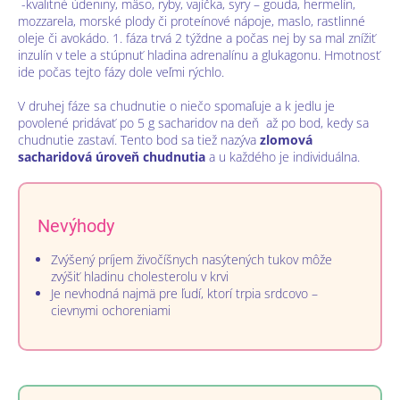
-kvalitné údeniny, mäso, ryby, vajíčka, syry – gouda, hermelín,
mozzarela, morské plody či proteínové nápoje, maslo, rastlinné
oleje či avokádo. 1. fáza trvá 2 týždne a počas nej by sa mal znížiť
inzulín v tele a stúpnuť hladina adrenalínu a glukagonu. Hmotnosť
ide počas tejto fázy dole veľmi rýchlo.
V druhej fáze sa chudnutie o niečo spomaľuje a k jedlu je
povolené pridávať po 5 g sacharidov na deň až po bod, kedy sa
chudnutie zastaví. Tento bod sa tiež nazýva
zlomová
sacharidová úroveň chudnutia
a u každého je individuálna.
Nevýhody
Zvýšený príjem živočíšnych nasýtených tukov môže
zvýšiť hladinu cholesterolu v krvi
Je nevhodná najmä pre ľudí, ktorí trpia srdcovo –
cievnymi ochoreniami