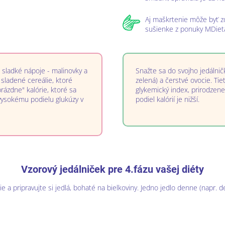
Aj maškrtenie môže byť zd
sušienke z ponuky MDieta
, sladké nápoje - malinovky a
Snažte sa do svojho jedálnič
sladené cereálie, ktoré
zelená) a čerstvé ovocie. Tiet
ázdne" kalórie, ktoré sa
glykemický index, prirodzene
a vysokému podielu glukúzy v
podiel kalórií je nižší.
Vzorový jedálniček pre 4.fázu vašej diéty
ie a pripravujte si jedlá, bohaté na bielkoviny. Jedno jedlo denne (napr. 