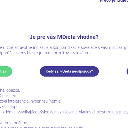
Prečo je Mdie
Je pre vás MDieta vhodná?
 určité zdravotné indikácie a kontraindikácie súvisiace s vašim súčasným
porúča a kedy by ste ju mali konzultovať s lekárom.
dná?
Kedy sa MDieta neodporúča?
ha, obezita,
 tlak krvi,
zová intolerancia, hyperinzulínémia,
ka II. typu,
lipidémia (vyynikajúce výsledky na znižovanie hladiny cholesterolu a triacy
vatenie pečene,