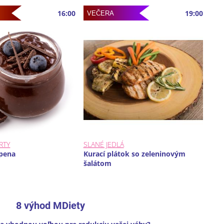
16:00
19:00
VEČERA
RTY
SLANÉ JEDLÁ
pena
Kurací plátok so zeleninovým
šalátom
8 výhod MDiety