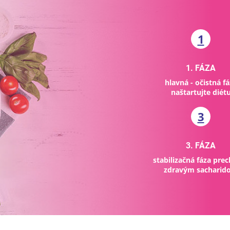
1
1. FÁZA
hlavná - očistná f
naštartujte diét
3
3. FÁZA
stabilizačná fáza pre
zdravým sacharid