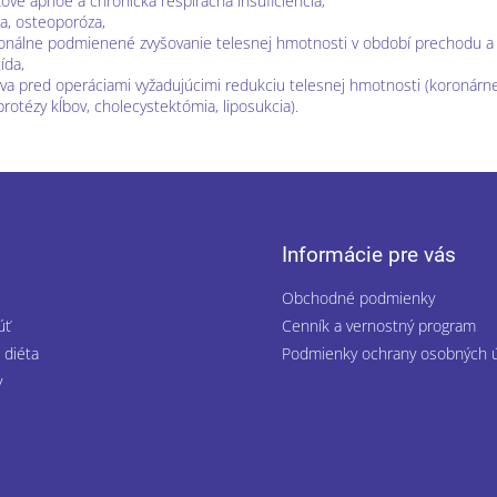
ové apnoe a chronická respiračná insuficiencia,
za, osteoporóza,
nálne podmienené zvyšovanie telesnej hmotnosti v období prechodu 
tída,
ava pred operáciami vyžadujúcimi redukciu telesnej hmotnosti (koronárn
rotézy kĺbov, cholecystektómia, liposukcia).
Informácie pre vás
Obchodné podmienky
úť
Cenník a vernostný program
 diéta
Podmienky ochrany osobných 
y