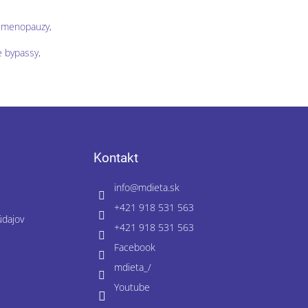
a menopauzy,
e bypassy,
Kontakt
info
@
mdieta.sk
+421 918 531 563
údajov
+421 918 531 563
Facebook
mdieta_/
Youtube