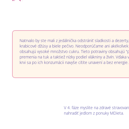
Natrvalo by ste mali z jedálnička odstrániť sladkosti a dezerty
krabicové džúsy a biele pečivo. Neodporúčame ani akékoľvek 
obsahujú vysoké množstvo cukru. Tieto potraviny obsahujú "pr
premenia na tuk a taktiež nízky podiel vlákniny a živín. Vďak
krvi sa po ich konzumácii navyše cítite unavení a bez energie.
V 4. fáze myslite na zdravé stravovan
nahradiť jedlom z ponuky MDieta.