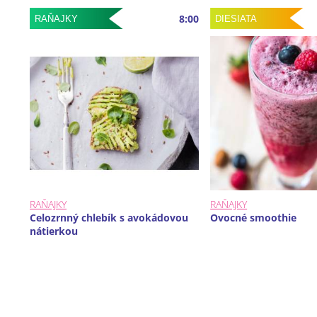
8:00
RAŇAJKY
DIESIATA
RAŇAJKY
RAŇAJKY
Celozrnný chlebík s avokádovou
Ovocné smoothie
nátierkou