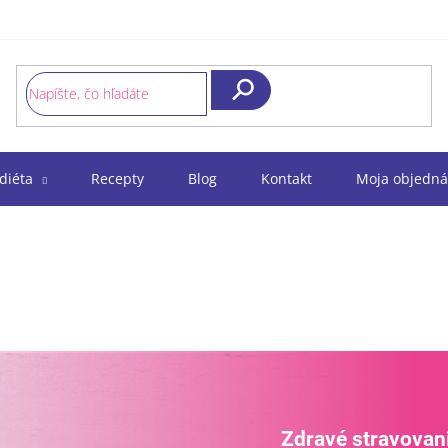
Hľadať
diéta
Recepty
Blog
Kontakt
Moja objedná
Zdravé stravovani