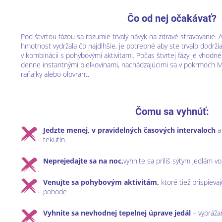
Čo od nej očakávať?
Pod štvrtou fázou sa rozumie trvalý návyk na zdravé stravovanie. 
hmotnosť vydržala čo najdlhšie, je potrebné aby ste trvalo dodrži
v kombinácii s pohybovými aktivitami. Počas štvrtej fázy je vhodn
denne instantnými bielkovinami, nachádzajúcimi sa v pokrmoch M
raňajky alebo olovrant.
Čomu sa vyhnúť:
Jedzte menej, v pravidelných časových intervaloch
a
tekutín.
Neprejedajte sa na noc,
vyhnite sa príliš sýtym jedlám 
Venujte sa pohybovým aktivitám,
ktoré tiež prispieva
pohode
Vyhnite sa nevhodnej tepelnej úprave jedál
– vypráža