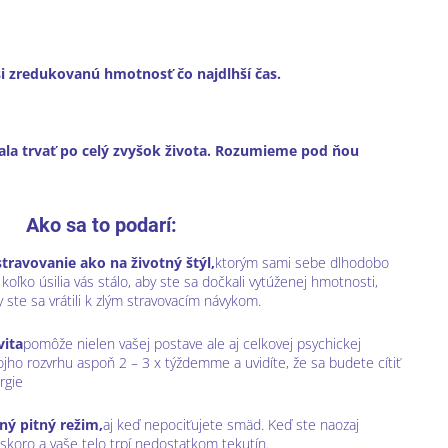
 si zredukovanú hmotnosť čo najdlhší čas.
ala trvať po celý zvyšok života. Rozumieme pod ňou
Ako sa to podarí:
stravovanie ako na životný štýl,
ktorým sami sebe dlhodobo
oľko úsilia vás stálo, aby ste sa dočkali vytúženej hmotnosti,
 ste sa vrátili k zlým stravovacím návykom.
vita
pomôže nielen vašej postave ale aj celkovej psychickej
jho rozvrhu aspoň 2 – 3 x týždemme a uvidíte, že sa budete cítiť
rgie
ný pitný režim,
aj keď nepociťujete smäd. Keď ste naozaj
eskoro a vaše telo trpí nedostatkom tekutín.