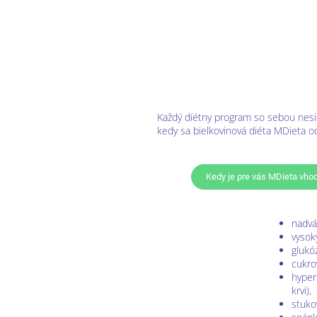
Každý díétny program so sebou nesie
kedy sa bielkovinová diéta MDieta od
Kedy je pre vás MDieta vho
nadvá
vysoký
glukó
cukrov
hyper
krvi),
stuko