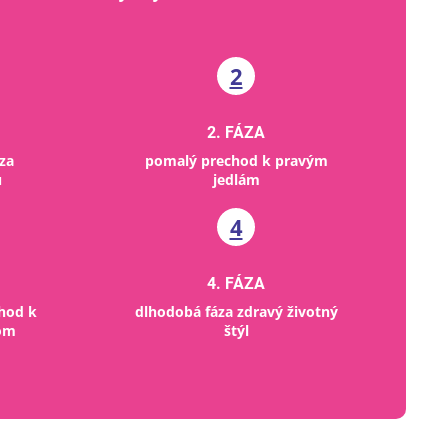
2
2. FÁZA
áza
pomalý prechod k pravým
u
jedlám
4
4. FÁZA
chod k
dlhodobá fáza zdravý životný
om
štýl