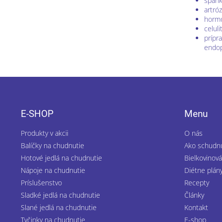
spánk
artró
hormo
celuli
prípr
endop
Z
á
p
E-SHOP
Menu
ä
t
Produkty v akcii
O nás
i
Balíčky na chudnutie
Ako schudn
e
Hotové jedlá na chudnutie
Bielkovinová
Nápoje na chudnutie
Diétne plán
Príslušenstvo
Recepty
Sladké jedlá na chudnutie
Články
Slané jedlá na chudnutie
Kontakt
Tyčinky na chudnutie
E-shop