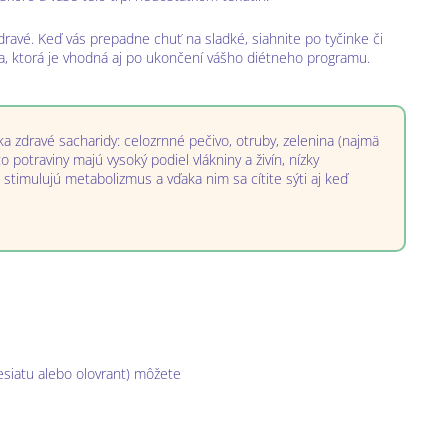
ravé. Keď vás prepadne chuť na sladké, siahnite po tyčinke či
, ktorá je vhodná aj po ukončení vášho diétneho programu.
ka zdravé sacharidy: celozrnné pečivo, otruby, zelenina (najmä
o potraviny majú vysoký podiel vlákniny a živín, nízky
 stimulujú metabolizmus a vďaka nim sa cítite sýti aj keď
desiatu alebo olovrant) môžete