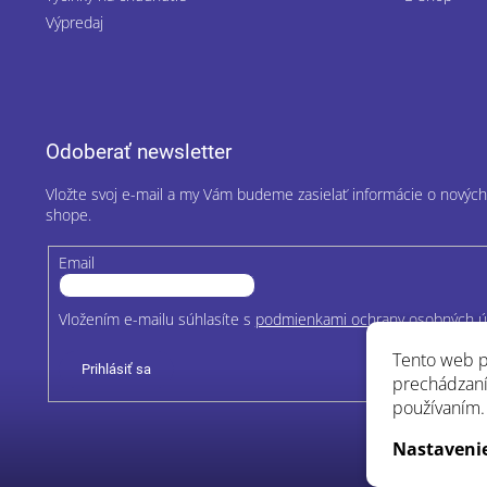
Výpredaj
Odoberať newsletter
Vložte svoj e-mail a my Vám budeme zasielať informácie o nový
shope.
Email
Vložením e-mailu súhlasíte s
podmienkami ochrany osobných ú
Tento web p
Prihlásiť sa
prechádzaní
používaním.
Nastaveni
Cop