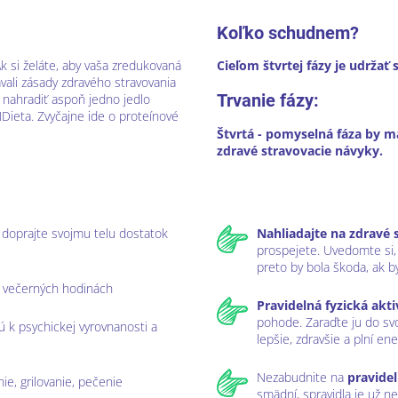
Koľko schudnem?
Ak si želáte, aby vaša zredukovaná
Cieľom štvrtej fázy je udržať
avali zásady zdravého stravovania
Trvanie fázy:
é nahradiť aspoň jedno jedlo
Dieta. Zvyčajne ide o proteínové
Štvrtá - pomyselná fáza by m
zdravé stravovacie návyky.
 doprajte svojmu telu dostatok
Nahliadajte na zdravé 
prospejete. Uvedomte si, k
preto by bola škoda, ak by
vo večerných hodinách
Pravidelná fyzická akti
pohode. Zaraďte ju do svo
jú k psychickej vyrovnanosti a
lepšie, zdravšie a plní ene
Nezabudnite na
pravidel
nie, grilovanie, pečenie
smädní, spravidla je už n