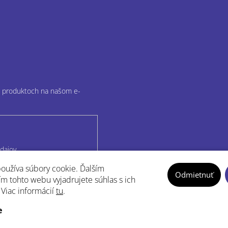
ch produktoch na našom e-
dajov
oužíva súbory cookie. Ďalším
Odmietnuť
m tohto webu vyjadrujete súhlas s ich
 Viac informácií
tu
.
e
yright 2026
MDieta.sk
. Všetky práva vyhradené.
Upraviť nastavenie coo